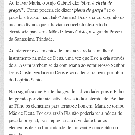
Ao louvar Maria, o Anjo Gabriel diz:
“Ave, ó cheia de
graça!”.
Como poderia ele dizer
“plena de graça”
se o
pecado a tivesse maculado? Jamais! Deus a criou segundo os
arcanos divinos que a haviam concebido desde toda
eternidade para ser a Mãe de Jesus Cristo, a segunda Pessoa
da Santíssima Trindade.
Ao oferecer os elementos de uma nova vida, a mulher é
instrumento na mão de Deus, uma vez que Este a cria através
dela. Assim também se dá com Maria ao gerar Nosso Senhor
Jesus Cristo, verdadeiro Deus e verdadeiro homem, por obra
do Espírito Santo.
Não significa que Ela tenha gerado a divindade, pois o Filho
foi gerado por via intelectiva desde toda a eternidade. Ao dar
ao Filho os elementos para tornar-se homem, Maria se tornou
Mãe de Deus. Por esta razão Ela não poderia ter a nódoa do
pecado original, pois repugnaria à divindade tirar os
elementos de sua humanidade de um ventre concebido no
pecado.