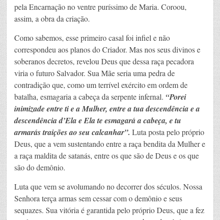
pela Encarnação no ventre puríssimo de Maria. Coroou,
assim, a obra da criação.
Como sabemos, esse primeiro casal foi infiel e não
correspondeu aos planos do Criador. Mas nos seus divinos e
soberanos decretos, revelou Deus que dessa raça pecadora
viria o futuro Salvador. Sua Mãe seria uma pedra de
contradição que, como um terrível exército em ordem de
batalha, esmagaria a cabeça da serpente infernal.
“Porei
inimizade entre ti e a Mulher, entre a tua descendência e a
descendência d’Ela e Ela te esmagará a cabeça, e tu
armarás traições ao seu calcanhar”.
Luta posta pelo próprio
Deus, que a vem sustentando entre a raça bendita da Mulher e
a raça maldita de satanás, entre os que são de Deus e os que
são do demônio.
Luta que vem se avolumando no decorrer dos séculos. Nossa
Senhora terça armas sem cessar com o demônio e seus
sequazes. Sua vitória é garantida pelo próprio Deus, que a fez