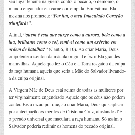
seu lugar-tenente na guerra contra o pecado, o demônio, o
mundo enganador e a carne corrompida. Em Fátima, Ela
mesma nos prometeu:
“Por fim, o meu Imaculado Coração
triunfará!”.
Afinal,
“quem é esta que surge como a aurora‚ bela como a
lua‚ brilhante como o sol‚ temível como um exército em
ordem de batalha?”
(Cant 6‚ 8-10). Ao criar Maria, Deus
onipotente a isentou da mácula original e fez n’Ela grandes
maravilhas. Aquele que fez o Céu e a Terra resgatou da culpa
da raça humana aquela que seria a Mãe do Salvador livrando-
a da culpa original.
A Virgem Mãe de Deus está acima de todas as mulheres por
ter virginalmente engendrado Aquele que os céus não podem
conter. Eis a razão por que, ao criar Maria, Deus quis aplicar
por antecipação os méritos de Cristo na Cruz, afastando d’Ela
o pecado universal que maculara a raça humana. Só assim o
Salvador poderia redimir os homens do pecado original.