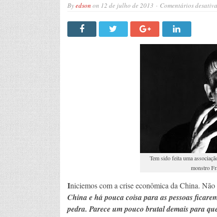
By
edson
on
12 de julho de 2013
Comentários desativ
Tem sido feita uma associação
monstro Fr
I
niciemos com a crise econômica da China. Não p
China e há pouca coisa para as pessoas ficare
pedra. Parece um pouco brutal demais para que