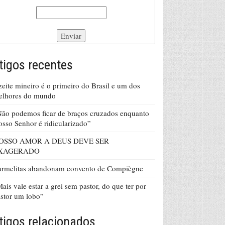
tigos recentes
eite mineiro é o primeiro do Brasil e um dos
elhores do mundo
ão podemos ficar de braços cruzados enquanto
sso Senhor é ridicularizado”
OSSO AMOR A DEUS DEVE SER
XAGERADO
armelitas abandonam convento de Compiègne
ais vale estar a grei sem pastor, do que ter por
stor um lobo”
tigos relacionados