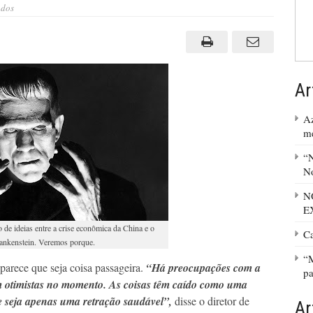
em
ados
Em
crise
profunda
e
duradoura
a
economia
chinesa
Ar
Az
m
“N
No
N
E
 de ideias entre a crise econômica da China e o
C
ankenstein. Veremos porque.
“M
arece que seja coisa passageira.
“Há preocupações com a
pa
m otimistas no momento. As coisas têm caído como uma
 seja apenas uma retração saudável”,
disse o diretor de
Ar