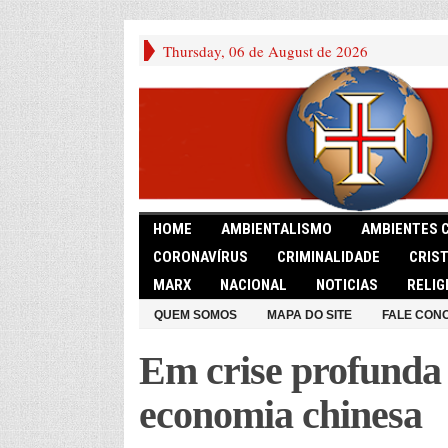
Thursday, 06 de August de 2026
HOME
AMBIENTALISMO
AMBIENTES 
CORONAVÍRUS
CRIMINALIDADE
CRIS
MARX
NACIONAL
NOTICIAS
RELIG
QUEM SOMOS
MAPA DO SITE
FALE CON
Em crise profunda
economia chinesa