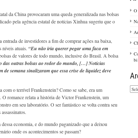
O 
tatal da China provocaram uma queda generalizada nas bolsas
cado pela agência estatal de notícias Xinhua sugeriu que o
Na
An
 entrada de investidores a fim de comprar ações na baixa,
Ch
 níveis atuais.
“Eu não iria querer pegar uma faca em
Co
bolsas de valores de todo mundo, inclusive do Brasil. A bolsa
bi
 das outras bolsas ao redor do mundo, […] Notícias
m de semana sinalizaram que essa crise de liquidez deve
Ar
Arq
 com o terrível Frankenstein? Como se sabe, era um
do
 O romance relata a história de Victor Frankenstein, um
site
nstro em seu laboratório. O ser fantástico se volta contra seu
 assassinatos.
ria dessa economia, e do mundo paganizado que a deixou
cenário onde os acontecimentos se passam?