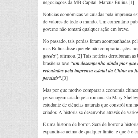
negociações da MB Capital, Marcus Bulius.[1]
Notícias econômicas veiculadas pela imprensa es
de valores de todo o mundo. Um comentário publi
governo não tomará qualquer ação em breve.
No passado, tais perdas foram acompanhadas pela
mas Bulius disse que ele não compraria ações nos
queda”,
afirmou.[2] Tais notícias derrubaram as 
brasileira teve
“um desempenho ainda pior que o
veiculadas pela imprensa estatal da China no fi
persistir”.
[3]
Mas por que motivo comparar a economia chinesa
personagem criado pela romancista Mary Shelley.
estudante de ciências naturais que constrói um mo
criador. A história se desenvolve através de vários
É uma história de horror. Será de horror a histó
expandir-se acima de qualquer limite, e que é o 