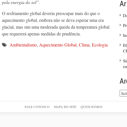
pela energia do sol”
.
Ar
O resfriamento global deveria preocupar mais do que o
Da
aquecimento global, embora não se deva esperar uma era
Pr
glacial, mas sim uma moderada queda da temperatura global
que requererá apenas medidas de prudência.
In
Ambientalismo
,
Aquecimento Global
,
Clima
,
Ecologia
E
C
Sí
em
Ar
Arq
do
site
FALE CONOSCO
MAPA DO SITE
QUEM SOMOS