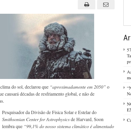
“resfriamento
global”
Ar
57
Ta
p
Az
m
m clima do sol, declarou que
“aproximadamente em 2050”
o
“N
que causará décadas de resfriamento global, e não de
No
as.
N
E
Pesquisador da Divisão de Física Solar e Estelar do
Smithsonian Center for Astrophysics
de Harvard, Soon
C
lembra que
“99,1% do nosso sistema climático é alimentado