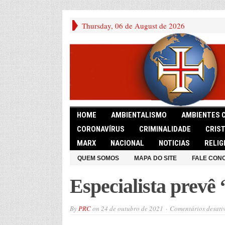
Thursday, 06 de August de 2026
HOME
AMBIENTALISMO
AMBIENTES 
CORONAVÍRUS
CRIMINALIDADE
CRIS
MARX
NACIONAL
NOTICIAS
RELIG
QUEM SOMOS
MAPA DO SITE
FALE CON
Especialista prevê 
By
PRC
on
24 de outubro de 2021
Comentários desati