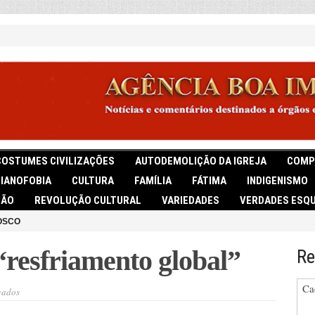
COSTUMES CIVILIZAÇÕES
AUTODEMOLIÇÃO DA IGREJA
COMP
TIANOFOBIA
CULTURA
FAMÍLIA
FÁTIMA
INDIGENISMO
IÃO
REVOLUÇÃO CULTURAL
VARIEDADES
VERDADES ESQU
OSCO
“resfriamento global”
Re
Ca
em
vados
Especialista
prevê