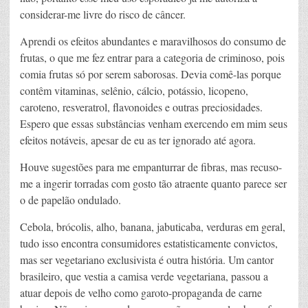
considerar-me livre do risco de câncer.
Aprendi os efeitos abundantes e maravilhosos do consumo de
frutas, o que me fez entrar para a categoria de criminoso, pois
comia frutas só por serem saborosas. Devia comê-las porque
contêm vitaminas, selênio, cálcio, potássio, licopeno,
caroteno, resveratrol, flavonoides e outras preciosidades.
Espero que essas substâncias venham exercendo em mim seus
efeitos notáveis, apesar de eu as ter ignorado até agora.
Houve sugestões para me empanturrar de fibras, mas recuso-
me a ingerir torradas com gosto tão atraente quanto parece ser
o de papelão ondulado.
Cebola, brócolis, alho, banana, jabuticaba, verduras em geral,
tudo isso encontra consumidores estatisticamente convictos,
mas ser vegetariano exclusivista é outra história. Um cantor
brasileiro, que vestia a camisa verde vegetariana, passou a
atuar depois de velho como garoto-propaganda de carne