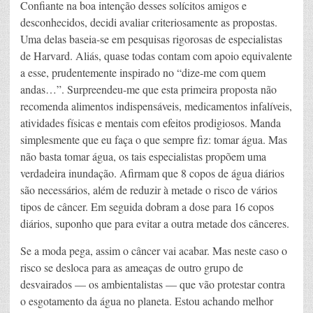
Confiante na boa intenção desses solícitos amigos e
desconhecidos, decidi avaliar criteriosamente as propostas.
Uma delas baseia-se em pesquisas rigorosas de especialistas
de Harvard. Aliás, quase todas contam com apoio equivalente
a esse, prudentemente inspirado no “dize-me com quem
andas…”. Surpreendeu-me que esta primeira proposta não
recomenda alimentos indispensáveis, medicamentos infalíveis,
atividades físicas e mentais com efeitos prodigiosos. Manda
simplesmente que eu faça o que sempre fiz: tomar água. Mas
não basta tomar água, os tais especialistas propõem uma
verdadeira inundação. Afirmam que 8 copos de água diários
são necessários, além de reduzir à metade o risco de vários
tipos de câncer. Em seguida dobram a dose para 16 copos
diários, suponho que para evitar a outra metade dos cânceres.
Se a moda pega, assim o câncer vai acabar. Mas neste caso o
risco se desloca para as ameaças de outro grupo de
desvairados — os ambientalistas — que vão protestar contra
o esgotamento da água no planeta. Estou achando melhor