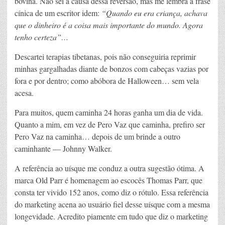
bovina. Não sei a causa dessa reversão, mas me lembra a frase
cínica de um escritor idem:
“Quando eu era criança, achava
que o dinheiro é a coisa mais importante do mundo. Agora
tenho certeza”…
Descartei terapias tibetanas, pois não conseguiria reprimir
minhas gargalhadas diante de bonzos com cabeças vazias por
fora e por dentro; como abóbora de Halloween… sem vela
acesa.
Para muitos, quem caminha 24 horas ganha um dia de vida.
Quanto a mim, em vez de Pero Vaz que caminha, prefiro ser
Pero Vaz na caminha… depois de um brinde a outro
caminhante — Johnny Walker.
A referência ao uísque me conduz a outra sugestão ótima. A
marca Old Parr é homenagem ao escocês Thomas Parr, que
consta ter vivido 152 anos, como diz o rótulo. Essa referência
do marketing acena ao usuário fiel desse uísque com a mesma
longevidade. Acredito piamente em tudo que diz o marketing