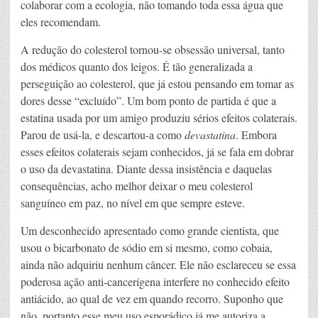
colaborar com a ecologia, não tomando toda essa água que
eles recomendam.
A redução do colesterol tornou-se obsessão universal, tanto
dos médicos quanto dos leigos. É tão generalizada a
perseguição ao colesterol, que já estou pensando em tomar as
dores desse “excluído”. Um bom ponto de partida é que a
estatina usada por um amigo produziu sérios efeitos colaterais.
Parou de usá-la, e descartou-a como
devastatina
. Embora
esses efeitos colaterais sejam conhecidos, já se fala em dobrar
o uso da devastatina. Diante dessa insistência e daquelas
consequências, acho melhor deixar o meu colesterol
sanguíneo em paz, no nível em que sempre esteve.
Um desconhecido apresentado como grande cientista, que
usou o bicarbonato de sódio em si mesmo, como cobaia,
ainda não adquiriu nenhum câncer. Ele não esclareceu se essa
poderosa ação anti-cancerígena interfere no conhecido efeito
antiácido, ao qual de vez em quando recorro. Suponho que
não, portanto esse meu uso esporádico já me autoriza a