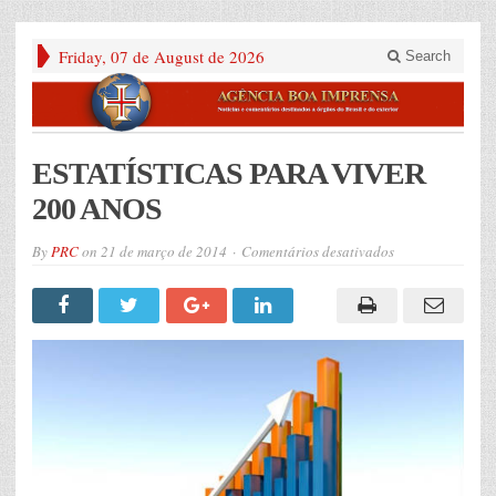
Friday, 07 de August de 2026
Search
ESTATÍSTICAS PARA VIVER
200 ANOS
em
By
PRC
on
21 de março de 2014
Comentários desativados
ESTATÍSTICAS
PARA
VIVER
200
ANOS