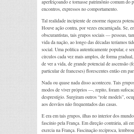
aperfeiçoando e tornasse patrimônio comum do po
encontros, expressos no comportamento.
Tal realidade incipiente de enorme riqueza potenci
Houve ação contra, por vezes encarniçada. Se, e
obscurantistas, tais grupos sociais — pessoas, 
vida da nação, ao longo das décadas teríamos tido
social. Uma política autenticamente popular, e se
círculos cada vez mais amplos, de forma gradual, 
de ver a vida, de grande potencial de ascensão (f
particular de franceses) florescentes então em pa
Nada ou quase nada disso aconteceu. Tais grupos
modos de viver próprios —, repito, foram sufoca
desprestígio. Surgiram outros “role models”, ocup
aos desvãos não frequentados das casas.
E era em tais grupos, ilhas no interior dos mundo
fascínio pela França. Em direção contrária, ali em
exercia na França. Fascinação recíproca, lembro