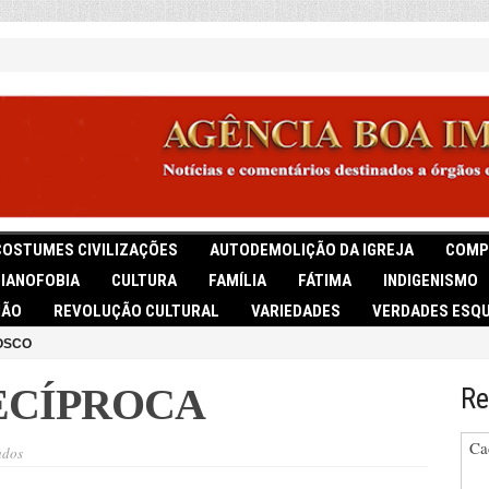
COSTUMES CIVILIZAÇÕES
AUTODEMOLIÇÃO DA IGREJA
COMP
TIANOFOBIA
CULTURA
FAMÍLIA
FÁTIMA
INDIGENISMO
IÃO
REVOLUÇÃO CULTURAL
VARIEDADES
VERDADES ESQU
OSCO
ECÍPROCA
Re
Ca
em
ados
FASCINAÇÃO
RECÍPROCA