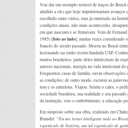
Vou dar um exemplo notável de traços do Brasil d
aludido a ele) que hoje impulsionariam avanços ci
escolhido entre vários, mas já enterrado na históri
condições atuais, não mais acontecerão, desapar
em que nasciam e se firmavam. Vem de Fernand
foto ao lado
1985) [
], muitas vezes considerado o
francês do século passado. Morou no Brasil entr
lecionando na então recém-fundada USP. Conhe
muitos brasileiros, parte deles intelectuais de exp
autores nacionais, imergiu na vida intelectual do 
Frequentou casas de família, ouviu observações 
as condições; de outro modo, escutou as palavras
tom e os entretons. Viajou. Sentiu o calor, o perf
sociedade brasileira; sua realidade e seu passado
da instrução, veio o embebimento, a educação p
Em simpósio sobre sua obra, realizado em Châtea
Braudel:
“Eu me tornei inteligente indo ao Brasi
espetáculo de história, um tal espetáculo de gen