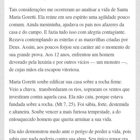
Tais considerações me ocorreram ao analisar a vida de Santa
Maria Goretti. Ela reúne em seu espírito uma agilidade pouco
comum. Ainda menininha, ajudava os pais nos afazeres da
casa e do campo. E fazia tudo isso com alegria contagiante.
Rezava contemplando as estrelas e as maravilhas criadas por
Deus. Assim, aos poucos forjou seu caráter até o momento de
sua grande prova. Aos 12 anos, enfrentou um homem
devorado pela luxúria e por outros vícios — um monstro —,
de cujas mãos ela escapou vitoriosa.
Maria Goretti soube edificar sua casa sobre a rocha firme.
Veio a chuva, transbordaram os rios, sopraram os ventos que
investiram contra aquela casa. Ela não caiu, porque estava
fundada sobre a rocha. (Mt 7, 25). Foi sábia, forte, destemida
e altaneira. Soube vencer a mais furiosa tempestade, a do
enlouquecido homem que queria arruinar a sua vida.
Ela não demonstrou medo ante o perigo de perder a vida, pois
sabia que nada poderia contra sua alma. Seu único temor era