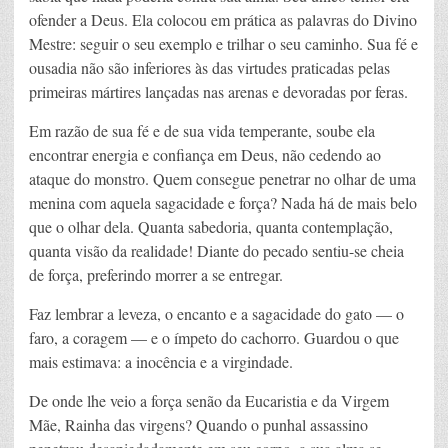
ofender a Deus. Ela colocou em prática as palavras do Divino
Mestre: seguir o seu exemplo e trilhar o seu caminho. Sua fé e
ousadia não são inferiores às das virtudes praticadas pelas
primeiras mártires lançadas nas arenas e devoradas por feras.
Em razão de sua fé e de sua vida temperante, soube ela
encontrar energia e confiança em Deus, não cedendo ao
ataque do monstro. Quem consegue penetrar no olhar de uma
menina com aquela sagacidade e força? Nada há de mais belo
que o olhar dela. Quanta sabedoria, quanta contemplação,
quanta visão da realidade! Diante do pecado sentiu-se cheia
de força, preferindo morrer a se entregar.
Faz lembrar a leveza, o encanto e a sagacidade do gato — o
faro, a coragem — e o ímpeto do cachorro. Guardou o que
mais estimava: a inocência e a virgindade.
De onde lhe veio a força senão da Eucaristia e da Virgem
Mãe, Rainha das virgens? Quando o punhal assassino