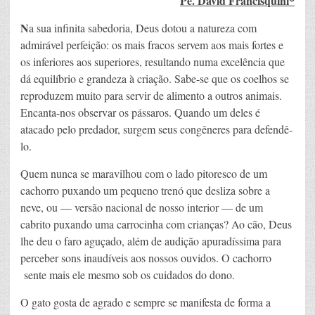
Pe. David Francisquini
*
N
a sua infinita sabedoria, Deus dotou a natureza com
admirável perfeição: os mais fracos servem aos mais fortes e
os inferiores aos superiores, resultando numa excelência que
dá equilíbrio e grandeza à criação. Sabe-se que os coelhos se
reproduzem muito para servir de alimento a outros animais.
Encanta-nos observar os pássaros. Quando um deles é
atacado pelo predador, surgem seus congêneres para defendê-
lo.
Quem nunca se maravilhou com o lado pitoresco de um
cachorro puxando um pequeno trenó que desliza sobre a
neve, ou — versão nacional de nosso interior — de um
cabrito puxando uma carrocinha com crianças? Ao cão, Deus
lhe deu o faro aguçado, além de audição apuradíssima para
perceber sons inaudíveis aos nossos ouvidos. O cachorro
sente mais ele mesmo sob os cuidados do dono.
O gato gosta de agrado e sempre se manifesta de forma a