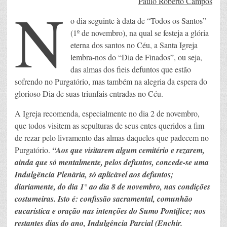
N
Paulo Roberto Campos
o dia seguinte à data de “Todos os Santos”
(1º de novembro), na qual se festeja a glória
eterna dos santos no Céu, a Santa Igreja
lembra-nos do “Dia de Finados”, ou seja,
das almas dos fieis defuntos que estão
sofrendo no Purgatório, mas também na alegria da espera do
glorioso Dia de suas triunfais entradas no Céu.
A Igreja recomenda, especialmente no dia 2 de novembro,
que todos visitem as sepulturas de seus entes queridos a fim
de rezar pelo livramento das almas daqueles que padecem no
Purgatório.
“Aos que visitarem algum cemitério e rezarem,
ainda que só mentalmente, pelos defuntos, concede-se uma
Indulgência Plenária, só aplicável aos defuntos;
diariamente, do dia 1° ao dia 8 de novembro, nas condições
costumeiras. Isto é: confissão sacramental, comunhão
eucarística e oração nas intenções do Sumo Pontífice; nos
restantes dias do ano, Indulgência Parcial (Enchir.