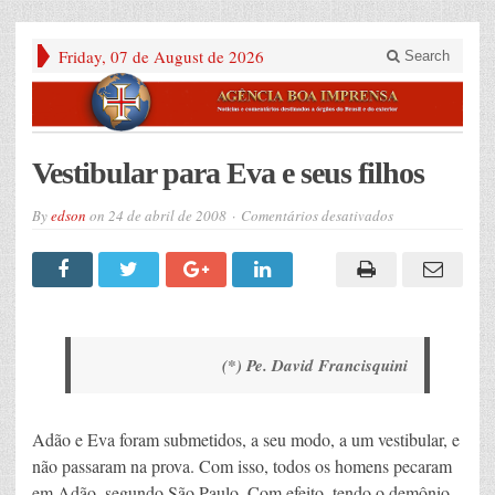
Friday, 07 de August de 2026
Search
Vestibular para Eva e seus filhos
em
By
edson
on
24 de abril de 2008
Comentários desativados
Vestibular
para
Eva
e
seus
filhos
(*) Pe. David Francisquini
Adão e Eva foram submetidos, a seu modo, a um vestibular, e
não passaram na prova. Com isso, todos os homens pecaram
em Adão, segundo São Paulo. Com efeito, tendo o demônio