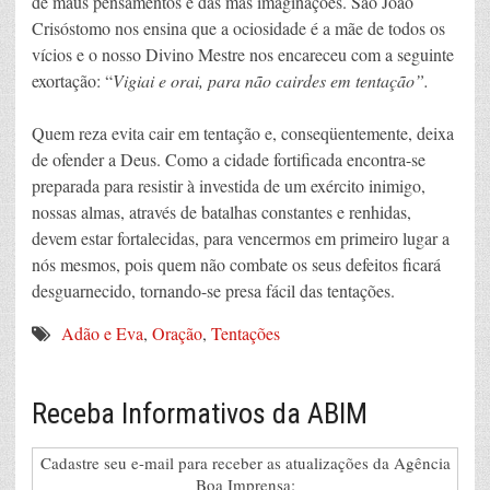
de maus pensamentos e das más imaginações. São João
Crisóstomo nos ensina que a ociosidade é a mãe de todos os
vícios e o nosso Divino Mestre nos encareceu com a seguinte
exortação: “
Vigiai e orai, para não cairdes em tentação”.
Quem reza evita cair em tentação e, conseqüentemente, deixa
de ofender a Deus. Como a cidade fortificada encontra-se
preparada para resistir à investida de um exército inimigo,
nossas almas, através de batalhas constantes e renhidas,
devem estar fortalecidas, para vencermos em primeiro lugar a
nós mesmos, pois quem não combate os seus defeitos ficará
desguarnecido, tornando-se presa fácil das tentações.
Adão e Eva
,
Oração
,
Tentações
Receba Informativos da ABIM
Cadastre seu e-mail para receber as atualizações da Agência
Boa Imprensa: