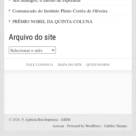
Aos inimigos, o direito de espernear
Comunicado do Instituto Plinio Corrêa de Oliveira
PRÊMIO NOBEL DA QUINTA-COLUNA
Arquivo do site
Arquivo
do
site
FALE CONOSCO
MAPA DO SITE
QUEM SOMOS
© 2026,
↑
Agência Boa Imprensa - ABIM
Acessar
-
Powered by WordPress
-
Gabfire Themes