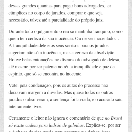
dessas grandes quantias para pagar bons advogados, ter
cúmplices no corpo de jurados, comprar o que seja
necessário, talvez até a parcialidade do próprio juiz.
Durante todo o julgamento o réu se mantinha tranquilo, como
quem tem certeza da sua inocência. Ou de ser inocentado…
A tranquilidade dele e os seus sorrisos para os jurados
sugeriam não só a inocência, mas a certeza da absolvição.
Houve belas entonações no discurso do advogado de defesa,
até mesmo por ser patente no réu a tranquilidade e paz de
espírito, que só se encontra no inocente.
Votei pela condenação, pois os autos do processo não
deixavam margem a dúvidas. Mas quase todos os outros
jurados o absolveram, a sentença foi lavrada, e o acusado saiu
inteiramente livre.
Certamente o leitor não ignora o comentário de que
no Brasil
só existe cadeia para ladrão de galinhas
. Explica-se, por ser
o dinheiro do rico usado para comprar sua defesa: bons