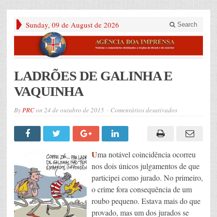
Sunday, 09 de August de 2026
Search
LADRÕES DE GALINHA E
VAQUINHA
em
By
PRC
on
24 de outubro de 2015
Comentários desativados
LADRÕES
DE
GALINHA
E
VAQUINHA
U
ma notável coincidência ocorreu
nos dois únicos julgamentos de que
participei como jurado. No primeiro,
o crime fora consequência de um
roubo pequeno. Estava mais do que
provado, mas um dos jurados se