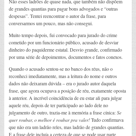
Não esses ladrões de quase nada, que também não dispõem
de grandes quantias para pagar bons advogados e “outras
despesas”. Tentei reencontrar o autor da frase, para
conversarmos um pouco, mas não consegui.
Muito tempo depois, fui convocado para jurado do crime
cometido por um funcionário público, acusado de desviar
dinheiro do paquiderme estatal. Desvio grande, confirmado
por uma série de depoimentos, documentos e fatos conexos.
Quando o acusado sentou-se no banco dos réus, não o
reconheci imediatamente, mas a leitura do nome e outros
dados não deixaram dúvida – era o jurado autor daquela
frase, que agora ocupava a posição de réu, exatamente oposta
à anterior. A incrível coincidência de eu estar ali para julgar
aquele réu, depois de ter participado ao lado dele no
julgamento de outro, trazia-me à memória a frase cínica:
Se
quer roubar, o melhor é roubar pra valer!
Tudo confirmava
que não era um ladrão reles, mas ladrão de grandes quantias.
E a frase dele incluía a certeza de que se pode usar parte