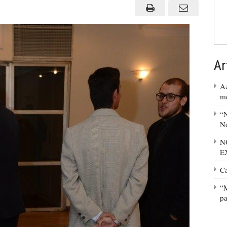
Ar
Az
m
“N
No
N
E
C
“M
pa