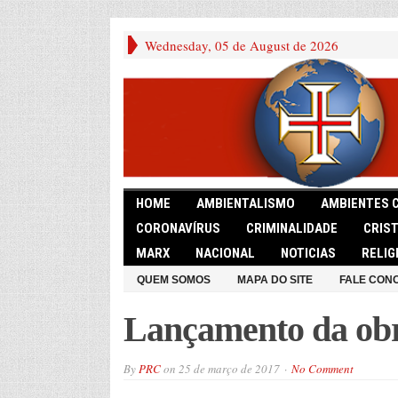
Wednesday, 05 de August de 2026
HOME
AMBIENTALISMO
AMBIENTES 
CORONAVÍRUS
CRIMINALIDADE
CRIS
MARX
NACIONAL
NOTICIAS
RELIG
QUEM SOMOS
MAPA DO SITE
FALE CON
Lançamento da obra
By
PRC
on
25 de março de 2017
No Comment