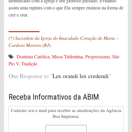
identificado com a Igreja e seu glorioso passado. Evitando
assim uma ruptura com o que Ela sempre ensinou na forma de
crer e orar.
_______
(*) Sacerdote da Igreja do Imaculado Coração de Maria –
Cardoso Moreira (RJ).
Doutrina Católica
,
Missa Tridentina
,
Progressismo
,
São
Pio V
,
Tradição
One Response to "
Lex orandi lex credendi
"
Receba Informativos da ABIM
Cadastre seu e-mail para receber as atualizações da Agência
Boa Imprensa: