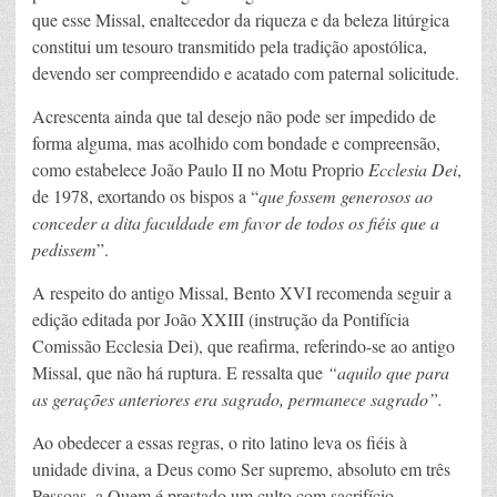
que esse Missal, enaltecedor da riqueza e da beleza litúrgica
constitui um tesouro transmitido pela tradição apostólica,
devendo ser compreendido e acatado com paternal solicitude.
Acrescenta ainda que tal desejo não pode ser impedido de
forma alguma, mas acolhido com bondade e compreensão,
como estabelece João Paulo II no Motu Proprio
Ecclesia Dei
,
de 1978, exortando os bispos a “
que fossem generosos ao
conceder a dita faculdade em favor de todos os fiéis que a
pedissem
”.
A respeito do antigo Missal, Bento XVI recomenda seguir a
edição editada por João XXIII (instrução da Pontifícia
Comissão Ecclesia Dei), que reafirma, referindo-se ao antigo
Missal, que não há ruptura. E ressalta que
“aquilo que para
as gerações anteriores era sagrado, permanece sagrado”.
Ao obedecer a essas regras, o rito latino leva os fiéis à
unidade divina, a Deus como Ser supremo, absoluto em três
Pessoas, a Quem é prestado um culto com sacrifício