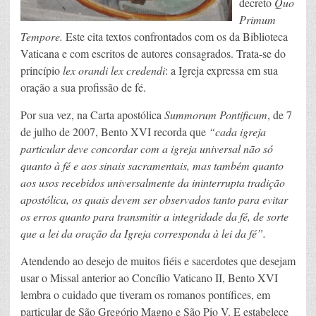
decreto
Quo
Primum
Tempore.
Este cita textos confrontados com os da Biblioteca
Vaticana e com escritos de autores consagrados. Trata-se do
princípio
lex orandi lex credendi
: a Igreja expressa em sua
oração a sua profissão de fé.
Por sua vez, na Carta apostólica
Summorum Pontificum
, de 7
de julho de 2007, Bento XVI recorda que
“cada igreja
particular deve concordar com a igreja universal não só
quanto à fé e aos sinais sacramentais, mas também quanto
aos usos recebidos universalmente da ininterrupta tradição
apostólica, os quais devem ser observados tanto para evitar
os erros quanto para transmitir a integridade da fé, de sorte
que a lei da oração da Igreja corresponda à lei da fé”.
Atendendo ao desejo de muitos fiéis e sacerdotes que desejam
usar o Missal anterior ao Concílio Vaticano II, Bento XVI
lembra o cuidado que tiveram os romanos pontífices, em
particular de São Gregório Magno e São Pio V. E estabelece