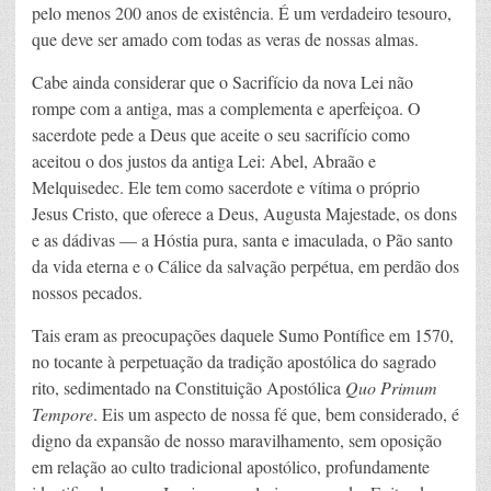
pelo menos 200 anos de existência. É um verdadeiro tesouro,
que deve ser amado com todas as veras de nossas almas.
Cabe ainda considerar que o Sacrifício da nova Lei não
rompe com a antiga, mas a complementa e aperfeiçoa. O
sacerdote pede a Deus que aceite o seu sacrifício como
aceitou o dos justos da antiga Lei: Abel, Abraão e
Melquisedec. Ele tem como sacerdote e vítima o próprio
Jesus Cristo, que oferece a Deus, Augusta Majestade, os dons
e as dádivas — a Hóstia pura, santa e imaculada, o Pão santo
da vida eterna e o Cálice da salvação perpétua, em perdão dos
nossos pecados.
Tais eram as preocupações daquele Sumo Pontífice em 1570,
no tocante à perpetuação da tradição apostólica do sagrado
rito, sedimentado na Constituição Apostólica
Quo Primum
Tempore
. Eis um aspecto de nossa fé que, bem considerado, é
digno da expansão de nosso maravilhamento, sem oposição
em relação ao culto tradicional apostólico, profundamente