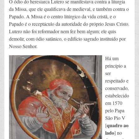
O ódio do heresiarca Lutero se manifestava contra a liturgia
da Missa, que ele qualificava de medieval, e também contra o
Papado. A Missa é o centro litúrgico da vida cristã, e o
Papado é o receptáculo da autoridade do próprio Jesus Cristo.
Lutero não foi reformador nem fez bem algum; ele quis
demolir, com ódio satânico, o edifício sagrado instituído por
Nosso Senhor.
Há um
princípio a
ser
respeitado e
conservado,
estabelecido
em 1570
pelo Papa
São Pio V
quadro ao
[
lado
] no