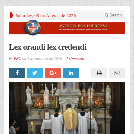
Saturday, 08 de August de 2026
Search
Lex orandi lex credendi
By
PRC
on
3 de outubro de 2016
1 Comment