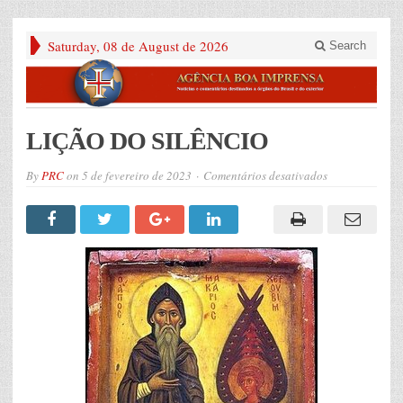
Saturday, 08 de August de 2026
Search
LIÇÃO DO SILÊNCIO
em
By
PRC
on
5 de fevereiro de 2023
Comentários desativados
LIÇÃO
DO
SILÊNCIO