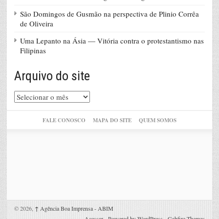
São Domingos de Gusmão na perspectiva de Plinio Corrêa
de Oliveira
Uma Lepanto na Ásia — Vitória contra o protestantismo nas
Filipinas
Arquivo do site
Arquivo
do
site
FALE CONOSCO
MAPA DO SITE
QUEM SOMOS
© 2026,
↑
Agência Boa Imprensa - ABIM
Acessar
-
Powered by WordPress
-
Gabfire Themes