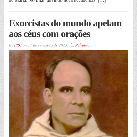
Exorcistas do mundo apelam
aos céus com orações
By
PRC
on
17 de setembro de 2023
Religião