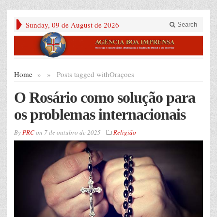
Sunday, 09 de August de 2026
Search
Home
»
»
Posts tagged with
Oraçoes
O Rosário como solução para
os problemas internacionais
By
PRC
on
7 de outubro de 2025
Religião