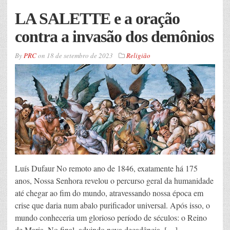
LA SALETTE e a oração
contra a invasão dos demônios
By
PRC
on
18 de setembro de 2023
Religião
Luís Dufaur No remoto ano de 1846, exatamente há 175
anos, Nossa Senhora revelou o percurso geral da humanidade
até chegar ao fim do mundo, atravessando nossa época em
crise que daria num abalo purificador universal. Após isso, o
mundo conheceria um glorioso período de séculos: o Reino
de Maria. No final, advindo nova decadência, […]