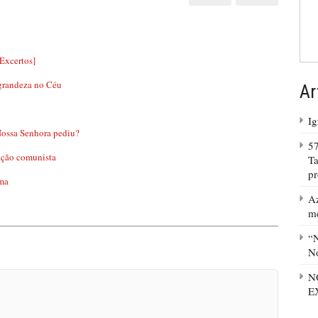
xcertos]
a grandeza no Céu
Ar
Ig
Nossa Senhora pediu?
57
ração comunista
Ta
p
ima
Az
m
“N
No
N
E