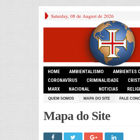
Saturday, 08 de August de 2026
HOME
AMBIENTALISMO
AMBIENTES 
CORONAVÍRUS
CRIMINALIDADE
CRIS
MARX
NACIONAL
NOTICIAS
RELIG
QUEM SOMOS
MAPA DO SITE
FALE CON
Mapa do Site