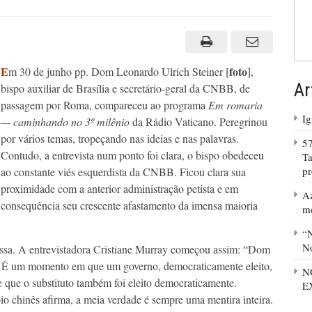
E
foto
m 30 de junho pp. Dom Leonardo Ulrich Steiner [
],
Ar
bispo auxiliar de Brasília e secretário-geral da CNBB, de
passagem por Roma, compareceu ao programa
Em romaria
Ig
— caminhando no 3º milênio
da Rádio Vaticano. Peregrinou
por vários temas, tropeçando nas ideias e nas palavras.
57
Contudo, a entrevista num ponto foi clara, o bispo obedeceu
Ta
p
ao constante viés esquerdista da CNBB. Ficou clara sua
proximidade com a anterior administração petista e em
Az
consequência seu crescente afastamento da imensa maioria
m
“N
No
essa. A entrevistadora Cristiane Murray começou assim: “Dom
s. É um momento em que um governo, democraticamente eleito,
N
 que o substituto também foi eleito democraticamente.
E
io chinês afirma, a meia verdade é sempre uma mentira inteira.