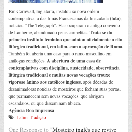
E
m Cornwall, Inglaterra, instalou-se nova ordem
(foto)
contemplativa: a das Irmãs Franciscanas da Imaculada
,
noticiou “The Telegraph”. Elas ocuparam o antigo convento
Trata-se do
de Lanherne, abandonado pelas carmelitas.
primeiro instituto feminino que adotou oficialmente o rito
litúrgico tradicional, em latim, com a aprovação de Roma.
Também foi aberta uma casa para o ramo masculino em
A abertura de uma casa de
análogas condições.
contemplativas com disciplina, austeridade, observância
litúrgica tradicional e muitas novas vocações trouxe
vigoroso ânimo aos católicos ingleses
, após décadas de
desanimadoras notícias de mosteiros que fecham suas portas,
que permanecem sem novas vocações, que abrigam
escândalos, ou que disseminam tibieza.
Agência Boa Imprensa
Latim
,
Tradição
One Response to "
Mosteiro inglês que revive