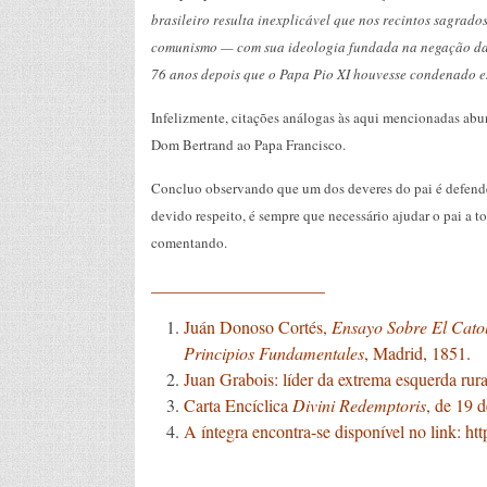
brasileiro resulta inexplicável que nos recintos sagrad
comunismo — com sua ideologia fundada na negação da pr
76 anos depois que o Papa Pio XI houvesse condenado es
Infelizmente, citações análogas às aqui mencionadas a
Dom Bertrand ao Papa Francisco.
Concluo observando que um dos deveres do pai é defender
devido respeito, é sempre que necessário ajudar o pai a t
comentando.
____________________
Juán Donoso Cortés,
Ensayo Sobre El Catol
Principios Fundamentales
, Madrid, 1851.
Juan Grabois: líder da extrema esquerda rura
Carta Encíclica
Divini Redemptoris
, de 19 
A íntegra encontra-se disponível no link:
ht