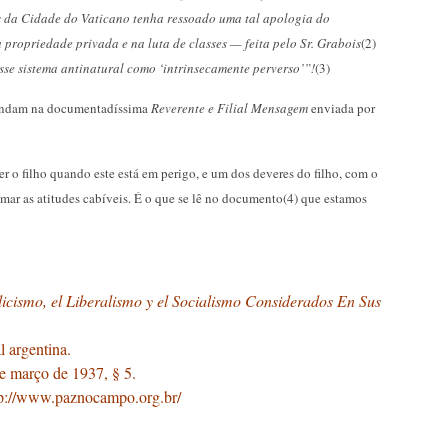
os da Cidade do Vaticano tenha ressoado uma tal apologia do
opriedade privada e na luta de classes — feita pelo Sr. Grabois
(2)
se sistema antinatural como ‘intrinsecamente perverso’”!
(3)
bundam na documentadíssima
Reverente e Filial Mensagem
enviada por
 o filho quando este está em perigo, e um dos deveres do filho, com o
omar as atitudes cabíveis. É o que se lê no documento(4) que estamos
icismo, el Liberalismo y el Socialismo Considerados En Sus
l argentina.
de março de 1937, § 5.
tp://www.paznocampo.org.br/