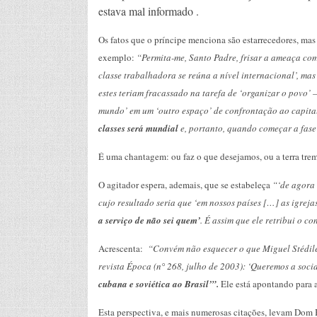
estava mal informado .
Os fatos que o príncipe menciona são estarrecedores, mas a
exemplo:
“Permita-me, Santo Padre, frisar a ameaça com
classe trabalhadora se reúna a nível internacional’, mas
estes teriam fracassado na tarefa de ‘organizar o povo’ 
mundo’ em um ‘outro espaço’ de confrontação ao capital
classes será mundial
e, portanto, quando começar a fase 
É uma chantagem: ou faz o que desejamos, ou a terra trem
O agitador espera, ademais, que se estabeleça
“‘de agora 
cujo resultado seria que ‘em nossos países […] as igrej
a serviço de não sei quem’
. É assim que ele retribui o c
Acrescenta:
“Convém não esquecer o que Miguel Stédile 
revista Época (n° 268, julho de 2003): ‘Queremos a soci
cubana e soviética ao Brasil’”.
Ele está apontando para 
Esta perspectiva, e mais numerosas citações, levam Dom 