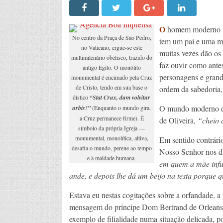
O
homem moderno se
No centro da Praça de São Pedro,
tem um pai e uma mãe
no Vaticano, ergue-se este
muitas vezes dão os 
multimilenário obelisco, trazido do
faz ouvir como ante
antigo Egito. O monólito
personagens e grand
monumental é encimado pela Cruz
de Cristo, tendo em sua base o
ordem da sabedoria, 
dístico
“Stat Crux, dum volvitur
O mundo moderno est
urbis!”
(Enquanto o mundo gira,
a Cruz permanece firme). É
de Oliveira,
“cheio 
símbolo da própria Igreja —
monumental, monolítica, altiva,
Em sentido contrári
desafia o mundo, perene ao tempo
Nosso Senhor nos d
e à maldade humana.
em quem a mãe infun
ande, e depois lhe dá um beijo na testa porque 
Estava eu nestas cogitações sobre a orfandade, a
mensagem do príncipe Dom Bertrand de Orleans 
exemplo de filialidade numa situação delicada, po