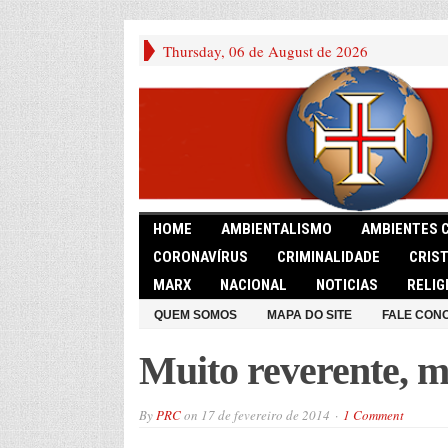
Thursday, 06 de August de 2026
HOME
AMBIENTALISMO
AMBIENTES 
CORONAVÍRUS
CRIMINALIDADE
CRIS
MARX
NACIONAL
NOTICIAS
RELIG
QUEM SOMOS
MAPA DO SITE
FALE CON
Muito reverente, mu
By
PRC
on
17 de fevereiro de 2014
1 Comment