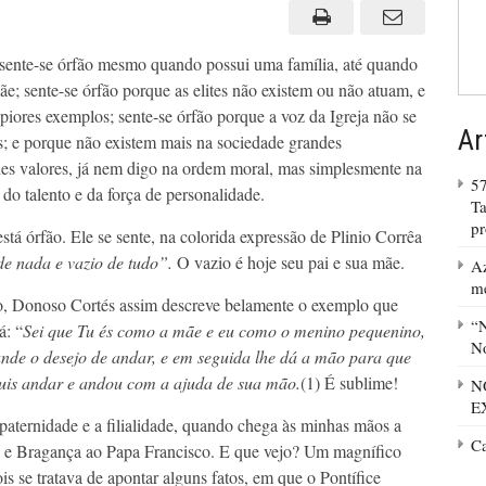
nte-se órfão mesmo quando possui uma família, até quando
; sente-se órfão porque as elites não existem ou não atuam, e
piores exemplos; sente-se órfão porque a voz da Igreja não se
Ar
s; e porque não existem mais na sociedade grandes
es valores, já nem digo na ordem moral, mas simplesmente na
57
do talento e da força de personalidade.
Ta
p
á órfão. Ele se sente, na colorida expressão de Plinio Corrêa
de nada e vazio de tudo”.
O vazio é hoje seu pai e sua mãe.
Az
m
o, Donoso Cortés assim descreve belamente o exemplo que
“N
á: “
Sei que Tu és como a mãe e eu como o menino pequenino,
No
de o desejo de andar, e em seguida lhe dá a mão para que
quis andar e andou com a ajuda de sua mão.
(1)
É sublime!
N
E
 paternidade e a filialidade, quando chega às minhas mãos a
C
e Bragança ao Papa Francisco. E que vejo? Um magnífico
is se tratava de apontar alguns fatos, em que o Pontífice