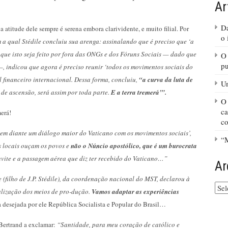
Ar
Da
 atitude dele sempre é serena embora clarividente, e muito filial. Por
o 
 a qual Stédile concluiu sua arenga: assinalando que é preciso que ‘a
 que isto seja feito por fora das ONGs e dos Fóruns Sociais — dado que
O 
pu
—, indicou que agora é preciso reunir ‘todos os movimentos sociais do
 financeiro internacional. Dessa forma, concluiu,
“a curva da luta de
Um
de ascensão, será assim por toda parte.
E a terra tremerá’”.
O
ca
erá!
co
em diante um diálogo maior do Vaticano com os movimentos sociais’,
“M
as locais ouçam os povos e
não o Núncio apostólico, que é um burocrata
onvite e a passagem aérea que diz ter recebido do Vaticano…”
Ar
(filho de J.P. Stédile), da coordenação nacional do MST, declarou à
Arq
alização dos meios de pro-dução.
Vamos adaptar as experiências
do
a desejada por ele República Socialista e Popular do Brasil…
site
Bertrand a exclamar:
“Santidade, para meu coração de católico e