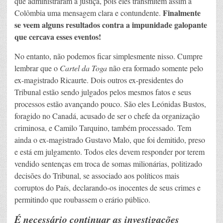
que administraram a justiça, pois eles transmitem assim à
Finalmente
Colômbia uma mensagem clara e contundente.
se veem alguns resultados contra a impunidade galopante
que cercava esses eventos!
No entanto, não podemos ficar simplesmente nisso. Cumpre
lembrar que o
Cartel da Toga
não era formado somente pelo
ex-magistrado Ricaurte. Dois outros ex-presidentes do
Tribunal estão sendo julgados pelos mesmos fatos e seus
processos estão avançando pouco. São eles Leónidas Bustos,
foragido no Canadá, acusado de ser o chefe da organização
criminosa, e Camilo Tarquino, também processado. Tem
ainda o ex-magistrado Gustavo Malo, que foi demitido, preso
e está em julgamento. Todos eles devem responder por terem
vendido sentenças em troca de somas milionárias, politizado
decisões do Tribunal, se associado aos políticos mais
corruptos do País, declarando-os inocentes de seus crimes e
permitindo que roubassem o erário público.
É necessário continuar as investigações