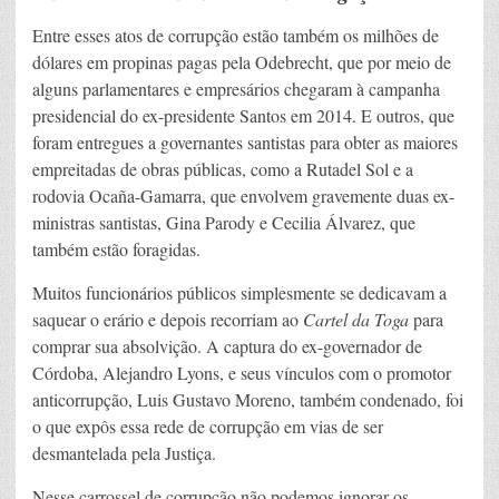
Entre esses atos de corrupção estão também os milhões de
dólares em propinas pagas pela Odebrecht, que por meio de
alguns parlamentares e empresários chegaram à campanha
presidencial do ex-presidente Santos em 2014. E outros, que
foram entregues a governantes santistas para obter as maiores
empreitadas de obras públicas, como a Rutadel Sol e a
rodovia Ocaña-Gamarra, que envolvem gravemente duas ex-
ministras santistas, Gina Parody e Cecilia Álvarez, que
também estão foragidas.
Muitos funcionários públicos simplesmente se dedicavam a
saquear o erário e depois recorriam ao
Cartel da Toga
para
comprar sua absolvição. A captura do ex-governador de
Córdoba, Alejandro Lyons, e seus vínculos com o promotor
anticorrupção, Luis Gustavo Moreno, também condenado, foi
o que expôs essa rede de corrupção em vias de ser
desmantelada pela Justiça.
Nesse carrossel de corrupção não podemos ignorar os