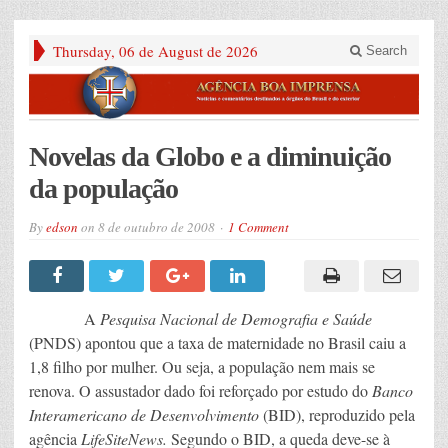
Thursday, 06 de August de 2026
Search
Novelas da Globo e a diminuição
da população
By
edson
on
8 de outubro de 2008
1 Comment
A
Pesquisa Nacional de Demografia e Saúde
(PNDS) apontou que a taxa de maternidade no Brasil caiu a
1,8 filho por mulher. Ou seja, a população nem mais se
renova. O assustador dado foi reforçado por estudo do
Banco
Interamericano de Desenvolvimento
(BID), reproduzido pela
agência
LifeSiteNews.
Segundo o BID,
a queda deve-se à