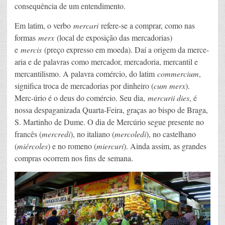
consequência de um entendimento.
Em latim, o verbo
mercari
refere-se a comprar, como nas
formas
merx
(local de exposição das mercadorias)
e
mercis
(preço expresso em moeda). Daí a origem da merce-
aria e de palavras como mercador, mercadoria, mercantil e
mercantilismo. A palavra comércio, do latim
commercium
,
significa troca de mercadorias por dinheiro (
cum merx
).
Merc-úrio é o deus do comércio. Seu dia,
mercurii dies
, é
nossa despaganizada Quarta-Feira, graças ao bispo de Braga,
S. Martinho de Dume. O dia de Mercúrio segue presente no
francês (
mercredi
), no italiano (
mercoledi
), no castelhano
(
miércoles
) e no romeno (
miercuri
). Ainda assim, as grandes
compras ocorrem nos fins de semana.