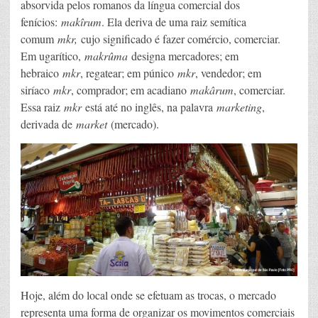
absorvida pelos romanos da língua comercial dos
fenícios:
makîrum
. Ela deriva de uma raiz semítica
comum
mkr,
cujo significado é fazer comércio, comerciar.
Em ugarítico,
makrûma
designa mercadores; em
hebraico
mkr
, regatear; em púnico
mkr
, vendedor; em
siríaco
mkr
, comprador; em acadiano
makârum
, comerciar.
Essa raiz
mkr
está até no inglês, na palavra
marketing
,
derivada de
market
(mercado).
Hoje, além do local onde se efetuam as trocas, o mercado
representa uma forma de organizar os movimentos comerciais