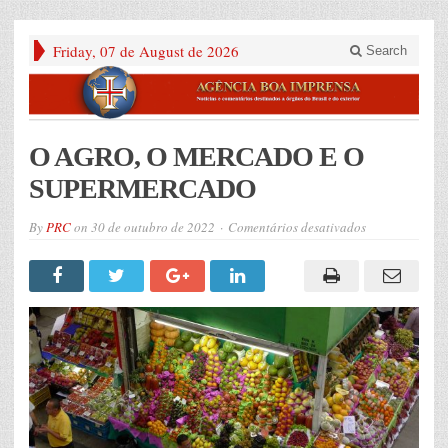
Friday, 07 de August de 2026
Search
O AGRO, O MERCADO E O
SUPERMERCADO
em
By
PRC
on
30 de outubro de 2022
Comentários desativados
O
AGRO,
O
MERCADO
E
O
SUPERMERC