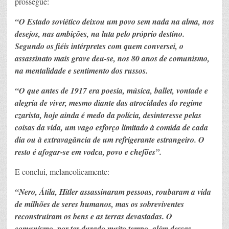
prossegue:
“O Estado soviético deixou um povo sem nada na alma, nos
desejos, nas ambições, na luta pelo próprio destino.
Segundo os fiéis intérpretes com quem conversei, o
assassinato mais grave deu-se, nos 80 anos de comunismo,
na mentalidade e sentimento dos russos.
“O que antes de 1917 era poesia, música, ballet, vontade e
alegria de viver, mesmo diante das atrocidades do regime
czarista, hoje ainda é medo da polícia, desinteresse pelas
coisas da vida, um vago esforço limitado à comida de cada
dia ou à extravagância de um refrigerante estrangeiro. O
resto é afogar-se em vodca, povo e chefões”.
E conclui, melancolicamente:
“Nero, Átila, Hitler assassinaram pessoas, roubaram a vida
de milhões de seres humanos, mas os sobreviventes
reconstruíram os bens e as terras devastadas. O
comunismo, por ter durado muito tempo, além dessas