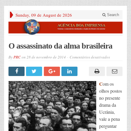
Sunday, 09 de August de 2026
Search
O assassinato da alma brasileira
em
By
PRC
on
28 de novembro de 2014
Comentários desativados
O
assassinato
da
alma
brasileira
C
om os
olhos postos
no presente
drama da
Ucrânia,
vale a pena
perguntar