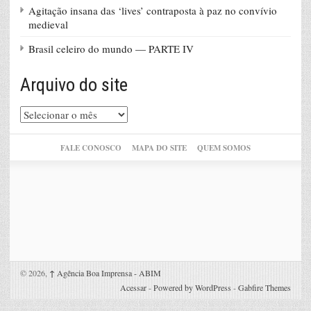
Agitação insana das ‘lives’ contraposta à paz no convívio
medieval
Brasil celeiro do mundo — PARTE IV
Arquivo do site
Arquivo
do
site
FALE CONOSCO
MAPA DO SITE
QUEM SOMOS
© 2026,
↑
Agência Boa Imprensa - ABIM
Acessar
-
Powered by WordPress
-
Gabfire Themes