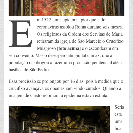
E
m 1522, uma epidemia pior que a do
coronavírus assolou Roma durante seis meses.
Os religiosos da Ordem dos Servitas de Maria
retiraram da igreja de São Marcelo o Crucifixo
foto acima
Milagroso [
] e o esconderam em
seu convento. Mas o desespero atingiu tal clímax, que a
população os obrigou a fazer uma procissão penitencial até a
basílica de São Pedro.
Essa procissão se prolongou por 16 dias, pois à medida que o
crucifixo avançava os doentes iam sendo curados. Quando a
imagem de Cristo retornou, a epidemia estava extinta.
Seria
esta
uma
boa