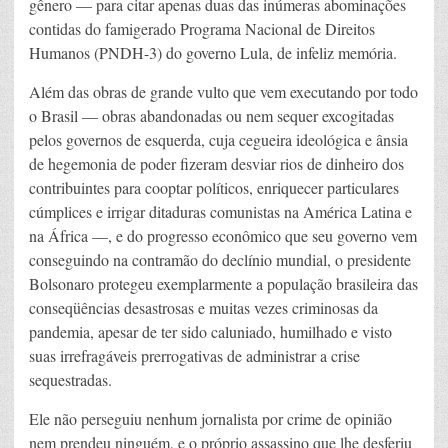
gênero — para citar apenas duas das inúmeras abominações
contidas do famigerado Programa Nacional de Direitos
Humanos (PNDH-3) do governo Lula, de infeliz memória.
Além das obras de grande vulto que vem executando por todo
o Brasil — obras abandonadas ou nem sequer excogitadas
pelos governos de esquerda, cuja cegueira ideológica e ânsia
de hegemonia de poder fizeram desviar rios de dinheiro dos
contribuintes para cooptar políticos, enriquecer particulares
cúmplices e irrigar ditaduras comunistas na América Latina e
na África —, e do progresso econômico que seu governo vem
conseguindo na contramão do declínio mundial, o presidente
Bolsonaro protegeu exemplarmente a população brasileira das
conseqüências desastrosas e muitas vezes criminosas da
pandemia, apesar de ter sido caluniado, humilhado e visto
suas irrefragáveis prerrogativas de administrar a crise
sequestradas.
Ele não perseguiu nenhum jornalista por crime de opinião
nem prendeu ninguém, e o próprio assassino que lhe desferiu