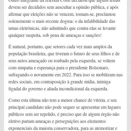
devem ser decididos sem auscultar a opinião pública, e após
afirmar que eleições não se vencem, tomam-se, proclamou
solenemente o mais recente dogma: o da infalibilidade das
urnas eletrônicas, não admitindo que contra elas se levante
qualquer suspeita, sob pena de ameaças e sanções!
É natural, portanto, que setores cada vez mais amplos da
população brasileira, que tiveram o futuro de seus filhos e de
seus netos ameaçado ou roubado pela esquerda, se voltem
com simpatia e esperança para o presidente Bolsonaro,
sufragando-o novamente em 2022. Para isso se mobilizam nas
redes sociais, em contraposição à grande mídia, inimiga
figadal do governo e aliada incondicional da esquerda.
Como esta última não tem a menor chance de vitória, e seu
principal candidato não pode sequer se apresentar em lugares
públicos sem ser repelido, é preciso que de algum órgão não
eletivo partam ameaças e perseguições aos elementos
exponenciais da maioria conservadora, para as atemorizar e