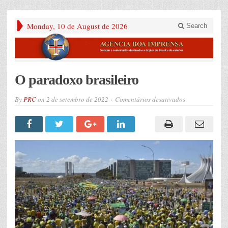
Monday, 10 de August de 2026
Search
O paradoxo brasileiro
em
By
PRC
on
2 de setembro de 2022
Comentários desativados
O
paradoxo
brasileiro