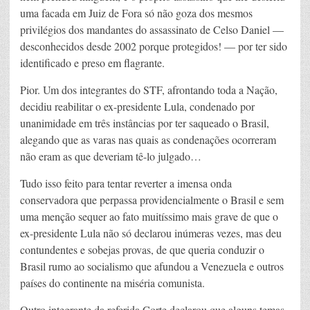
uma facada em Juiz de Fora só não goza dos mesmos
privilégios dos mandantes do assassinato de Celso Daniel —
desconhecidos desde 2002 porque protegidos! — por ter sido
identificado e preso em flagrante.
Pior. Um dos integrantes do STF, afrontando toda a Nação,
decidiu reabilitar o ex-presidente Lula, condenado por
unanimidade em três instâncias por ter saqueado o Brasil,
alegando que as varas nas quais as condenações ocorreram
não eram as que deveriam tê-lo julgado…
Tudo isso feito para tentar reverter a imensa onda
conservadora que perpassa providencialmente o Brasil e sem
uma menção sequer ao fato muitíssimo mais grave de que o
ex-presidente Lula não só declarou inúmeras vezes, mas deu
contundentes e sobejas provas, de que queria conduzir o
Brasil rumo ao socialismo que afundou a Venezuela e outros
países do continente na miséria comunista.
Outro integrante da referida Corte declarou que alguns temas