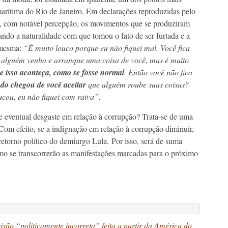
marítima do Rio de Janeiro. Em declarações reproduzidas pelo
a, com notável percepção, os movimentos que se produziram
ando a naturalidade com que tomou o fato de ser furtada e a
 mesma:
“É muito louco porque eu não fiquei mal. Você fica
e alguém venha e arranque uma coisa de você, mas é muito
e isso aconteça, como se fosse normal
. Então você não fica
o chegou de você aceitar
que alguém roube suas coisas?
ou, eu não fiquei com raiva”.
 eventual desgaste em relação à corrupção? Trata-se de uma
Com efeito, se a indignação em relação à corrupção diminuir,
retorno político do demiurgo Lula. Por isso, será de suma
omo se transcorrerão as manifestações marcadas para o próximo
são “politicamente incorreta” feita a partir da América do