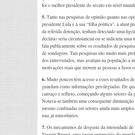
foi o melhor presidente do século em nível mundi
5.
Tanto nas pesquisas de opinião quanto nas opini
presidente Lula e à sua “filha política”, a atual
da referida detenção, tenham detectado uma ligeir
declínio seria circunstancial ou se indicaria uma
fala publicamente sobre os resultados de pesquis
de sondagens. Tais pesquisas são muito mais p
dos entrevistados, mas avaliam na população a in
motivações reais que movem as pessoas a favor ou
6.
Muito poucos têm acesso a esses resultados de p
guardam como informações privilegiadas. De qual
cansaço e refluxo, começando alguns setores da 
Notava-se também uma consequente diminuição da 
mesmo confinadas em setores ainda mais amplos
mas já minoritários.
7.
Os mecanismos de desgaste da intensidade de 
Yasmin Brunet, uma jovem empresária do mundo 