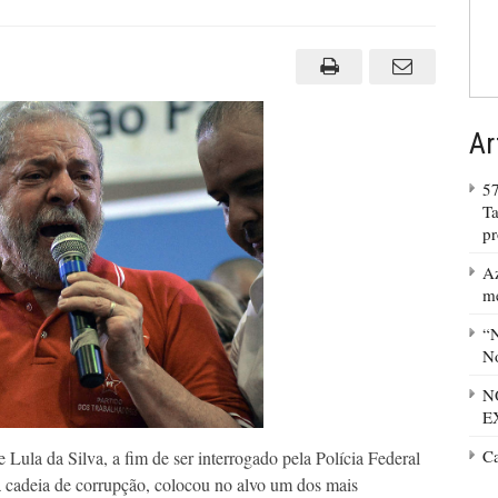
Ar
57
Ta
p
Az
m
“N
No
N
E
C
Lula da Silva, a fim de ser interrogado pela Polícia Federal
 cadeia de corrupção, colocou no alvo um dos mais