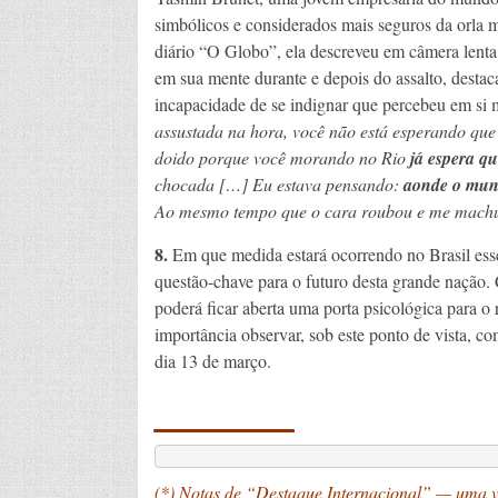
simbólicos e considerados mais seguros da orla 
diário “O Globo”, ela descreveu em câmera lent
em sua mente durante e depois do assalto, destac
incapacidade de se indignar que percebeu em si
assustada na hora, você não está esperando qu
doido porque você morando no Rio
já espera qu
chocada […] Eu estava pensando:
aonde o mund
Ao mesmo tempo que o cara roubou e me machuc
8.
Em que medida estará ocorrendo no Brasil esse
questão-chave para o futuro desta grande nação. 
poderá ficar aberta uma porta psicológica para o 
importância observar, sob este ponto de vista, c
dia 13 de março.
_______
(*) Notas de “Destaque Internacional” — uma vi