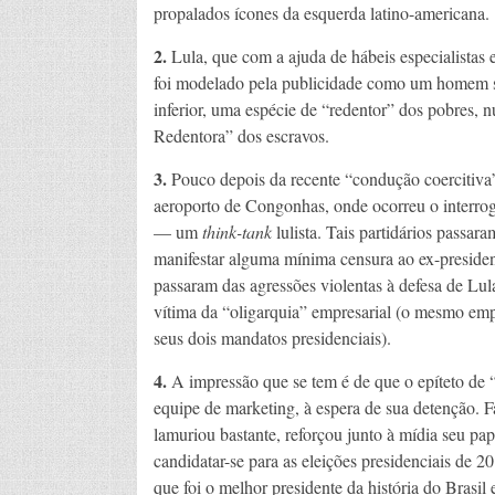
propalados ícones da esquerda latino-americana.
2.
Lula, que com a ajuda de hábeis especialistas
foi modelado pela publicidade como um homem s
inferior, uma espécie de “redentor” dos pobres,
Redentora” dos escravos.
3.
Pouco depois da recente “condução coercitiva”
aeroporto de Congonhas, onde ocorreu o interrog
— um
think-tank
lulista. Tais partidários passar
manifestar alguma mínima censura ao ex-presidente
passaram das agressões violentas à defesa de Lu
vítima da “oligarquia” empresarial (o mesmo empr
seus dois mandatos presidenciais).
4.
A impressão que se tem é de que o epíteto de “
equipe de marketing, à espera de sua detenção. F
lamuriou bastante, reforçou junto à mídia seu pape
candidatar-se para as eleições presidenciais de 
que foi o melhor presidente da história do Brasil 