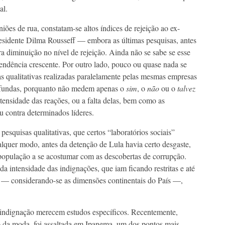
al.
ões de rua, constatam-se altos índices de rejeição ao ex-
 presidente Dilma Rousseff — embora as últimas pesquisas, antes
a diminuição no nível de rejeição. Ainda não se sabe se esse
 tendência crescente. Por outro lado, pouco ou quase nada se
as qualitativas realizadas paralelamente pelas mesmas empresas
rofundas, porquanto não medem apenas o
sim
, o
não
ou o
talvez
tensidade das reações, ou a falta delas, bem como as
 contra determinados líderes.
esquisas qualitativas, que certos “laboratórios sociais”
quer modo, antes da detenção de Lula havia certo desgaste,
população a se acostumar com as descobertas de corrupção.
intensidade das indignações, que iam ficando restritas e até
 — considerando-se as dimensões continentais do País —,
indignação merecem estudos específicos. Recentemente,
da moda, foi assaltada em Ipanema, um dos pontos mais