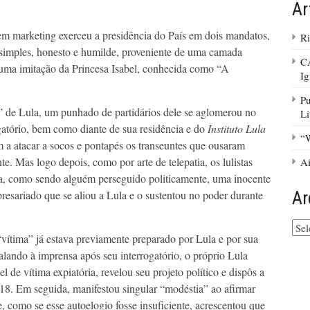
Ar
 em marketing exerceu a presidência do País em dois mandatos,
Ri
imples, honesto e humilde, proveniente de uma camada
C
 numa imitação da Princesa Isabel, conhecida como “A
Ig
Pu
 de Lula, um punhado de partidários dele se aglomerou no
Li
atório, bem como diante de sua residência e do
Instituto Lula
“W
am a atacar a socos e pontapés os transeuntes que ousaram
. Mas logo depois, como por arte de telepatia, os lulistas
Ai
la, como sendo alguém perseguido politicamente, uma inocente
Ar
esariado que se aliou a Lula e o sustentou no poder durante
Arq
vítima” já estava previamente preparado por Lula e por sua
do
site
alando à imprensa após seu interrogatório, o próprio Lula
l de vítima expiatória, revelou seu projeto político e dispôs a
2018. Em seguida, manifestou singular “modéstia” ao afirmar
e, como se esse autoelogio fosse insuficiente, acrescentou que