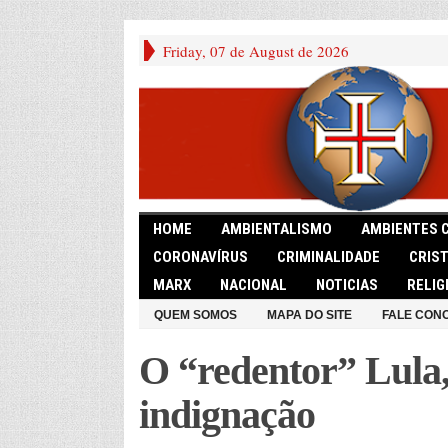
Friday, 07 de August de 2026
HOME
AMBIENTALISMO
AMBIENTES 
CORONAVÍRUS
CRIMINALIDADE
CRIS
MARX
NACIONAL
NOTICIAS
RELIG
QUEM SOMOS
MAPA DO SITE
FALE CON
O “redentor” Lula
indignação