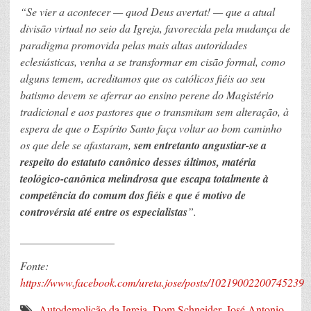
“Se vier a acontecer — quod Deus avertat! — que a atual
divisão virtual no seio da Igreja, favorecida pela mudança de
paradigma promovida pelas mais altas autoridades
eclesiásticas, venha a se transformar em cisão formal, como
alguns temem, acreditamos que os católicos fiéis ao seu
batismo devem se aferrar ao ensino perene do Magistério
tradicional e aos pastores que o transmitam sem alteração, à
espera de que o Espírito Santo faça voltar ao bom caminho
os que dele se afastaram,
sem entretanto angustiar-se a
respeito do estatuto canônico desses últimos, matéria
teológico-canônica melindrosa que escapa totalmente à
competência do comum dos fiéis e que é motivo de
controvérsia até entre os especialistas
”.
_________________
Fonte:
https://www.facebook.com/ureta.jose/posts/10219002200745239
Autodemolição da Igreja
,
Dom Schneider
,
José Antonio