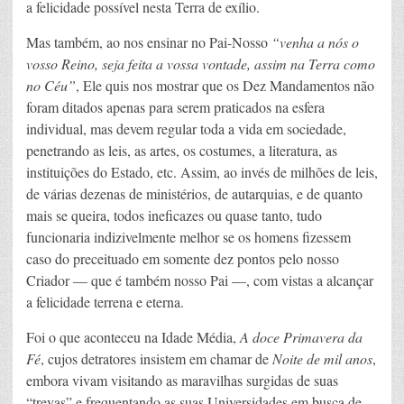
a felicidade possível nesta Terra de exílio.
Mas também, ao nos ensinar no Pai-Nosso
“venha a nós o
vosso Reino, seja feita a vossa vontade, assim na Terra como
no Céu”
, Ele quis nos mostrar que os Dez Mandamentos não
foram ditados apenas para serem praticados na esfera
individual, mas devem regular toda a vida em sociedade,
penetrando as leis, as artes, os costumes, a literatura, as
instituições do Estado, etc. Assim, ao invés de milhões de leis,
de várias dezenas de ministérios, de autarquias, e de quanto
mais se queira, todos ineficazes ou quase tanto, tudo
funcionaria indizivelmente melhor se os homens fizessem
caso do preceituado em somente dez pontos pelo nosso
Criador — que é também nosso Pai —, com vistas a alcançar
a felicidade terrena e eterna.
Foi o que aconteceu na Idade Média,
A
doce Primavera da
Fé
, cujos detratores insistem em chamar de
Noite de mil anos
,
embora vivam visitando as maravilhas surgidas de suas
“trevas” e frequentando as suas Universidades em busca de