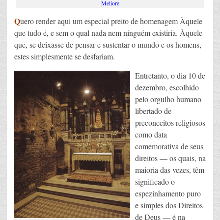
Meliore
Q
uero render aqui um especial preito de homenagem Àquele
que tudo é, e sem o qual nada nem ninguém existiria. Àquele
que, se deixasse de pensar e sustentar o mundo e os homens,
estes simplesmente se desfariam.
Entretanto, o dia 10 de
dezembro, escolhido
pelo orgulho humano
libertado de
preconceitos religiosos
como data
comemorativa de seus
direitos — os quais, na
maioria das vezes, têm
significado o
espezinhamento puro
e simples dos Direitos
de Deus — é na