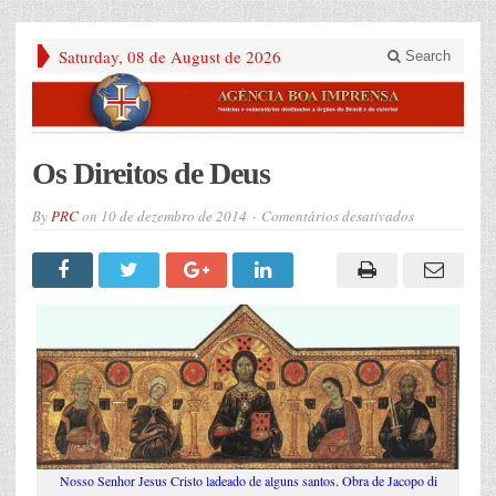
Saturday, 08 de August de 2026
Search
Os Direitos de Deus
em
By
PRC
on
10 de dezembro de 2014
Comentários desativados
Os
Direitos
de
Deus
Nosso Senhor Jesus Cristo ladeado de alguns santos. Obra de Jacopo di