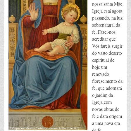
nossa santa Mãe
Igreja está agora
passando, na luz
sobrenatural da
fé. Fazei-nos
acreditar que
Vós fareis surgir
do vasto deserto
espiritual de
hoje um
renovado
florescimento da
fé, que adornará
o jardim da
Igreja com
novas obras de
fé e dará origem
a uma nova era
de fé.