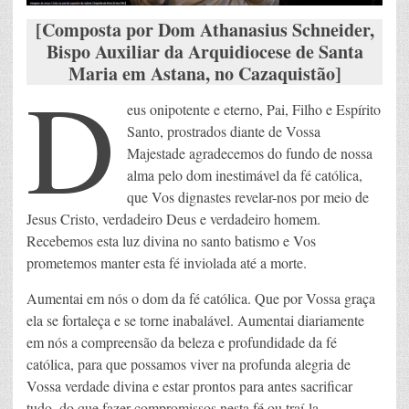
[Composta por Dom Athanasius Schneider,
Bispo Auxiliar da Arquidiocese de Santa
Maria em Astana, no Cazaquistão]
D
eus onipotente e eterno, Pai, Filho e Espírito
Santo, prostrados diante de Vossa
Majestade agradecemos do fundo de nossa
alma pelo dom inestimável da fé católica,
que Vos dignastes revelar-nos por meio de
Jesus Cristo, verdadeiro Deus e verdadeiro homem.
Recebemos esta luz divina no santo batismo e Vos
prometemos manter esta fé inviolada até a morte.
Aumentai em nós o dom da fé católica. Que por Vossa graça
ela se fortaleça e se torne inabalável. Aumentai diariamente
em nós a compreensão da beleza e profundidade da fé
católica, para que possamos viver na profunda alegria de
Vossa verdade divina e estar prontos para antes sacrificar
tudo, do que fazer compromissos nesta fé ou traí-la.