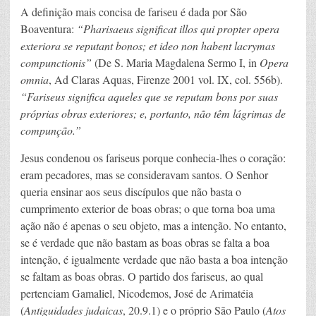
A definição mais concisa de fariseu é dada por São
Boaventura:
“Pharisaeus significat illos qui propter opera
exteriora se reputant bonos; et ideo non habent lacrymas
compunctionis”
(De S. Maria Magdalena Sermo I, in
Opera
omnia
, Ad Claras Aquas, Firenze 2001 vol. IX, col. 556b).
“Fariseus significa aqueles que se reputam bons por suas
próprias obras exteriores; e, portanto, não têm lágrimas de
compunção.”
Jesus condenou os fariseus porque conhecia-lhes o coração:
eram pecadores, mas se consideravam santos. O Senhor
queria ensinar aos seus discípulos que não basta o
cumprimento exterior de boas obras; o que torna boa uma
ação não é apenas o seu objeto, mas a intenção. No entanto,
se é verdade que não bastam as boas obras se falta a boa
intenção, é igualmente verdade que não basta a boa intenção
se faltam as boas obras. O partido dos fariseus, ao qual
pertenciam Gamaliel, Nicodemos, José de Arimatéia
(
Antiguidades judaicas
, 20.9.1) e o próprio São Paulo (
Atos