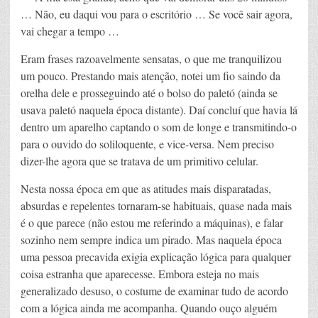
… Não, eu daqui vou para o escritório … Se você sair agora,
vai chegar a tempo …
Eram frases razoavelmente sensatas, o que me tranquilizou
um pouco. Prestando mais atenção, notei um fio saindo da
orelha dele e prosseguindo até o bolso do paletó (ainda se
usava paletó naquela época distante). Daí concluí que havia lá
dentro um aparelho captando o som de longe e transmitindo-o
para o ouvido do soliloquente, e vice-versa. Nem preciso
dizer-lhe agora que se tratava de um primitivo celular.
Nesta nossa época em que as atitudes mais disparatadas,
absurdas e repelentes tornaram-se habituais, quase nada mais
é o que parece (não estou me referindo a máquinas), e falar
sozinho nem sempre indica um pirado. Mas naquela época
uma pessoa precavida exigia explicação lógica para qualquer
coisa estranha que aparecesse. Embora esteja no mais
generalizado desuso, o costume de examinar tudo de acordo
com a lógica ainda me acompanha. Quando ouço alguém