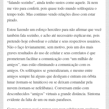
“falando sozinho”, ainda tenho sustos como aquele. Já nem
me viro para conferir, pois quase todo mundo soliloquiza o
tempo todo. Mas continuo vendo relações disso com estar
pirado.
Estou fazendo um esforço hercúleo para não afirmar que você
também fala sozinho, e acho até necessário explicar-me, pois
pretendo hoje esbordoar o celular e seus respectivos usuários.
Não o faço levianamente, sem motivo, pois um dos mais
graves resultados do uso de celular e seus correlatos é que
prometeram facilitar a comunicação com “um milhão de
amigos”, mas estão eliminando a comunicação com os
amigos. Os solilóquios se generalizaram, e mesmo entre
amigos sempre há alguns que desligam e entram em órbita
lunar (tornam-se lunáticos) ou se deixam comandar pela
nuvem (tornam-se nefelibatas). Conversam então com
desconhecidos “amigos” virtuais a grande distância. Sintoma
evidente da falta de um ou mais parafusos.
Como eu nunca usei e nunca vou usar celular nem qualquer