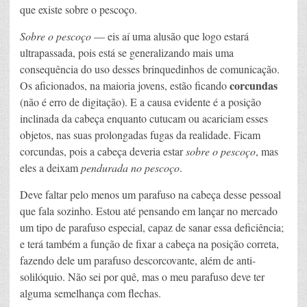
que existe sobre o pescoço.
Sobre o pescoço
— eis aí uma alusão que logo estará
ultrapassada, pois está se generalizando mais uma
consequência do uso desses brinquedinhos de comunicação.
corcundas
Os aficionados, na maioria jovens, estão ficando
(não é erro de digitação). E a causa evidente é a posição
inclinada da cabeça enquanto cutucam ou acariciam esses
objetos, nas suas prolongadas fugas da realidade. Ficam
corcundas, pois a cabeça deveria estar
sobre o pescoço
, mas
eles a deixam
pendurada no pescoço
.
Deve faltar pelo menos um parafuso na cabeça desse pessoal
que fala sozinho. Estou até pensando em lançar no mercado
um tipo de parafuso especial, capaz de sanar essa deficiência;
e terá também a função de fixar a cabeça na posição correta,
fazendo dele um parafuso descorcovante, além de anti-
solilóquio. Não sei por quê, mas o meu parafuso deve ter
alguma semelhança com flechas.