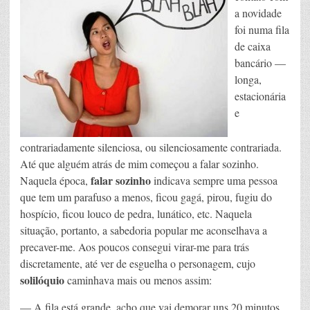
a novidade
foi numa fila
de caixa
bancário —
longa,
estacionária
e
contrariadamente silenciosa, ou silenciosamente contrariada.
Até que alguém atrás de mim começou a falar sozinho.
falar sozinho
Naquela época,
indicava sempre uma pessoa
que tem um parafuso a menos, ficou gagá, pirou, fugiu do
hospício, ficou louco de pedra, lunático, etc. Naquela
situação, portanto, a sabedoria popular me aconselhava a
precaver-me. Aos poucos consegui virar-me para trás
discretamente, até ver de esguelha o personagem, cujo
solilóquio
caminhava mais ou menos assim:
— A fila está grande, acho que vai demorar uns 20 minutos