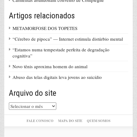
Carmelitas abandonam convento de Compiègne
Artigos relacionados
METAMORFOSE DOS TOPETES
“Cérebro de pipoca” — Internet estimula distúrbio mental
“Estamos numa tempestade perfeita de degradação
cognitiva”
Novo tênis aproxima homem do animal
Abuso das telas digitais leva jovens ao suicídio
Arquivo do site
Arquivo
do
site
FALE CONOSCO
MAPA DO SITE
QUEM SOMOS