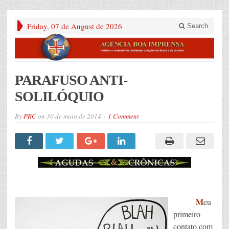
Friday, 07 de August de 2026
Search
PARAFUSO ANTI-
SOLILÓQUIO
By
PRC
on
30 de maio de 2014
1 Comment
M
eu
primeiro
contato com