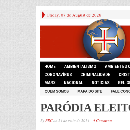
Friday, 07 de August de 2026
HOME
AMBIENTALISMO
AMBIENTES 
CORONAVÍRUS
CRIMINALIDADE
CRIS
MARX
NACIONAL
NOTICIAS
RELIG
QUEM SOMOS
MAPA DO SITE
FALE CON
PARÓDIA ELEI
By
PRC
on
24 de maio de 2014
4 Comments