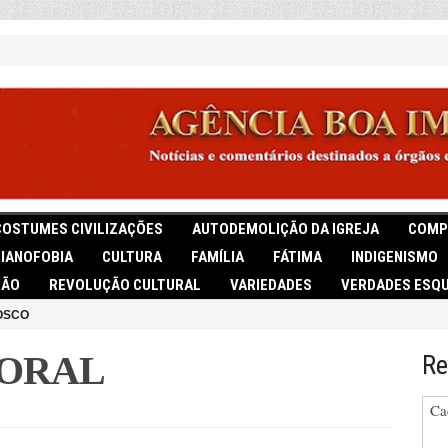
COSTUMES CIVILIZAÇÕES
AUTODEMOLIÇÃO DA IGREJA
COMP
TIANOFOBIA
CULTURA
FAMÍLIA
FÁTIMA
INDIGENISMO
IÃO
REVOLUÇÃO CULTURAL
VARIEDADES
VERDADES ESQU
OSCO
TORAL
Re
Ca