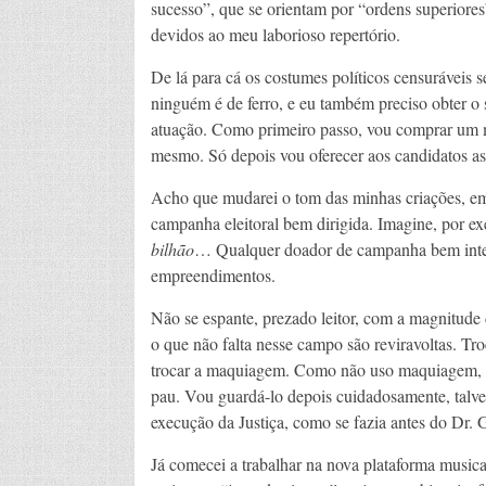
sucesso”, que se orientam por “ordens superiore
devidos ao meu laborioso repertório.
De lá para cá os costumes políticos censuráveis 
ninguém é de ferro, e eu também preciso obter o
atuação. Como primeiro passo, vou comprar um 
mesmo. Só depois vou oferecer aos candidatos as
Acho que mudarei o tom das minhas criações, em
campanha eleitoral bem dirigida. Imagine, por ex
bilhão
… Qualquer doador de campanha bem intenc
empreendimentos.
Não se espante, prezado leitor, com a magnitude d
o que não falta nesse campo são reviravoltas. Tro
trocar a maquiagem. Como não uso maquiagem, m
pau. Vou guardá-lo depois cuidadosamente, talvez
execução da Justiça, como se fazia antes do Dr. 
Já comecei a trabalhar na nova plataforma musica