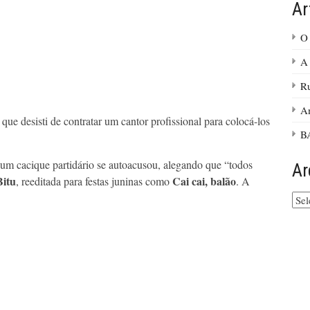
Ar
O
A
Ru
Am
ue desisti de contratar um cantor profissional para colocá-los
B
 um cacique partidário se autoacusou, alegando que “todos
Ar
Bitu
Cai cai, balão
, reeditada para festas juninas como
. A
Arq
do
site