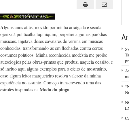
A
lguns anos atrás, movido por minha arraigada e secular
ojeriza à politicalha tupiniquim, perpetrei algumas paródias
Ar
musicais. Injetava doses cavalares de verrina em músicas
conhecidas, transformando-as em flechadas contra certos
57
costumes políticos. Minha reconhecida modéstia me proíbe
Ta
p
autoelogios pelas obras-primas que produzi naquela ocasião, e
só incluo aqui alguns exemplos para o efeito de mostruário,
Az
caso algum leitor marqueteiro resolva valer-se da minha
m
experiência no assunto. Começo transcrevendo uma das
“N
Moda da pinga
estrofes inspiradas na
:
No
N
E
C