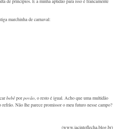
lta de princípios. E a minha aptidão para isso é francamente
tiga marchinha de carnaval:
ocar
bebê
por
povão
, o resto é igual. Acho que uma multidão
ao refrão. Não lhe parece promissor o meu futuro nesse campo?
(www.jacintoflecha.blog.br)