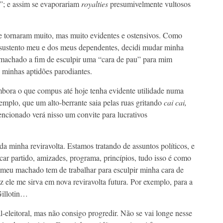
s”; e assim se evaporariam
royalties
presumivelmente vultosos
se tornaram muito, mas muito evidentes e ostensivos. Como
 sustento meu e dos meus dependentes, decidi mudar minha
machado a fim de esculpir uma “cara de pau” para mim
 minhas aptidões parodiantes.
bora o que compus até hoje tenha evidente utilidade numa
emplo, que um alto-berrante saia pelas ruas gritando
cai cai,
ionado verá nisso um convite para lucrativos
a minha reviravolta. Estamos tratando de assuntos políticos, e
car partido, amizades, programa, princípios, tudo isso é como
eu machado tem de trabalhar para esculpir minha cara de
 ele me sirva em nova reviravolta futura. Por exemplo, para a
Gillotin…
l-eleitoral, mas não consigo progredir. Não se vai longe nesse