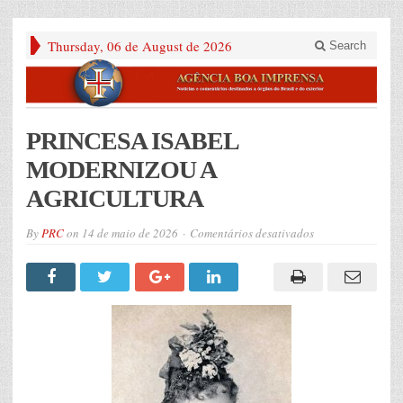
Thursday, 06 de August de 2026
Search
PRINCESA ISABEL
MODERNIZOU A
AGRICULTURA
em
By
PRC
on
14 de maio de 2026
Comentários desativados
PRINCESA
ISABEL
MODERNIZOU
A
AGRICULTURA