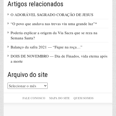
Artigos relacionados
O ADORÁVEL SAGRADO CORAÇÃO DE JESUS
“O povo que andava nas trevas viu uma grande luz”*
Poderia explicar a origem da Via Sacra que se reza na
Semana Santa?
Balanço da safra 2021 — “Fique na roça…”
DOIS DE NOVEMBRO — Dia de Finados, vida eterna após
a morte
Arquivo do site
Arquivo
do
site
FALE CONOSCO
MAPA DO SITE
QUEM SOMOS