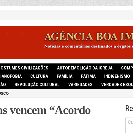
COSTUMES CIVILIZAÇÕES
AUTODEMOLIÇÃO DA IGREJA
COMP
TIANOFOBIA
CULTURA
FAMÍLIA
FÁTIMA
INDIGENISMO
IÃO
REVOLUÇÃO CULTURAL
VARIEDADES
VERDADES ESQU
OSCO
las vencem “Acordo
Re
Ca