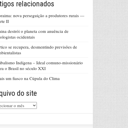
tigos relacionados
raima: nova perseguição a produtores rurais —
rte II
ina destrói o planeta com anuência de
ologistas ocidentais
tico se recupera, desmentindo previsões de
bientalistas
ibalismo Indígena – Ideal comuno-missionário
ra o Brasil no século XXI
is um fiasco na Cúpula do Clima
quivo do site
uivo