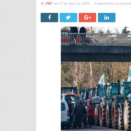
By
PRC
on
27 de maio de 2024
Comentários desativad