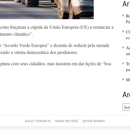
Ar
Ro
Pa
ícolas forçaram a cúpula da União Europeia (UE) a renunciar a
Ch
imento climático”.
ec
o “Acordo Verde Europeu” e desistiu de reduzir pela metade
Ár
endo a vitória democrática dos produtores.
am
uptura com seus cidadãos, mas insistem em dar lições de “boa
Tr
pa
Ma
Ar
Arq
do
site
FALE CONOSCO
MAPA DO SITE
QUEM SOMOS