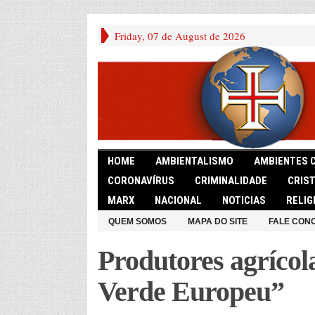
Friday, 07 de August de 2026
HOME
AMBIENTALISMO
AMBIENTES 
CORONAVÍRUS
CRIMINALIDADE
CRIS
MARX
NACIONAL
NOTICIAS
RELIG
QUEM SOMOS
MAPA DO SITE
FALE CON
Produtores agríco
Verde Europeu”