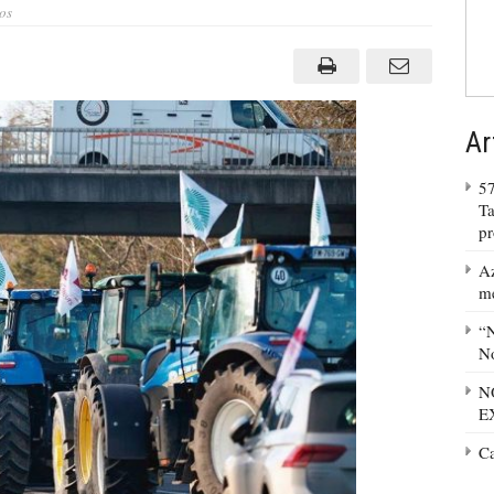
em
os
Produtores
agrícolas
vencem
“Acordo
Verde
Europeu”
Ar
57
Ta
p
Az
m
“N
No
N
E
C