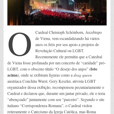
O
Cardeal Christoph Schönborn, Arcebispo
de Viena, vem escandalizando há vários
anos os fiéis por seu apoio a projetos de
Revolução Cultural ou LGBT.
Recentemente ele permitiu que a Catedral
de Viena fosse profanada por um concerto de “caridade” pró-
foto
LGBT, com o obsceno título “O desejo dos anjos” (
acima
), onde se exibiram figuras como a
drag queen
austríaca Conchita Wurst. Gery Keszler, ativista LGBT
organizador dessa exibição, recompensou pecuniariamente o
Cardeal e declarou que, durante um jantar privado, ele o teria
“abençoado” juntamente com seu “parceiro”. Segundo o site
italiano “Corrispondenza Romana”, o Cardeal violou
reiteramente o Catecismo da Igreja Católica, mas Roma