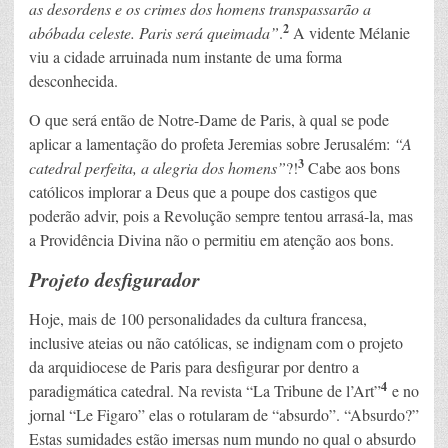
as desordens e os crimes dos homens transpassarão a
2
abóbada celeste. Paris será queimada”
.
A vidente Mélanie
viu a cidade arruinada num instante de uma forma
desconhecida.
O que será então de Notre-Dame de Paris, à qual se pode
aplicar a lamentação do profeta Jeremias sobre Jerusalém:
“A
3
catedral perfeita, a alegria dos homens”
?!
Cabe aos bons
católicos implorar a Deus que a poupe dos castigos que
poderão advir, pois a Revolução sempre tentou arrasá-la, mas
a Providência Divina não o permitiu em atenção aos bons.
Projeto desfigurador
Hoje, mais de 100 personalidades da cultura francesa,
inclusive ateias ou não católicas, se indignam com o projeto
da arquidiocese de Paris para desfigurar por dentro a
4
paradigmática catedral. Na revista “La Tribune de l’Art”
e no
jornal “Le Figaro” elas o rotularam de “absurdo”. “Absurdo?”
Estas sumidades estão imersas num mundo no qual o absurdo