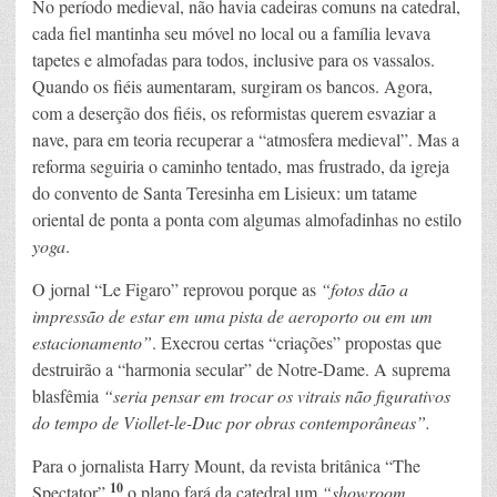
No período medieval, não havia cadeiras comuns na catedral,
cada fiel mantinha seu móvel no local ou a família levava
tapetes e almofadas para todos, inclusive para os vassalos.
Quando os fiéis aumentaram, surgiram os bancos. Agora,
com a deserção dos fiéis, os reformistas querem esvaziar a
nave, para em teoria recuperar a “atmosfera medieval”. Mas a
reforma seguiria o caminho tentado, mas frustrado, da igreja
do convento de Santa Teresinha em Lisieux: um tatame
oriental de ponta a ponta com algumas almofadinhas no estilo
yoga
.
O jornal “Le Figaro” reprovou porque as
“fotos dão a
impressão de estar em uma pista de aeroporto ou em um
estacionamento”
. Execrou certas “criações” propostas que
destruirão a “harmonia secular” de Notre-Dame. A suprema
blasfêmia
“seria pensar em trocar os vitrais não figurativos
do tempo de Viollet-le-Duc por obras contemporâneas”.
Para o jornalista Harry Mount, da revista britânica “The
10
Spectator”,
o plano fará da catedral um
“showroom