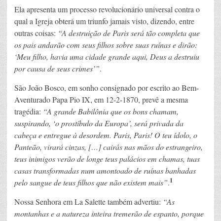
Ela apresenta um processo revolucionário universal contra o
qual a Igreja obterá um triunfo jamais visto, dizendo, entre
outras coisas:
“A destruição de Paris será tão completa que
os pais andarão com seus filhos sobre suas ruínas e dirão:
‘Meu filho, havia uma cidade grande aqui, Deus a destruiu
por causa de seus crimes’”
.
São João Bosco, em sonho consignado por escrito ao Bem-
Aventurado Papa Pio IX, em 12-2-1870, prevê a mesma
tragédia:
“A grande Babilônia que os bons chamam,
suspirando, ‘o prostíbulo da Europa’, será privada da
cabeça e entregue à desordem. Paris, Paris! O teu ídolo, o
Panteão, virará cinzas, […] cairás nas mãos do estrangeiro,
teus inimigos verão de longe teus palácios em chamas, tuas
casas transformadas num amontoado de ruínas banhadas
1
pelo sangue de teus filhos que não existem mais”
.
Nossa Senhora em La Salette também advertiu:
“As
montanhas e a natureza inteira tremerão de espanto, porque