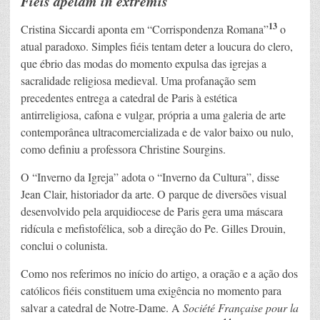
Fiéis apelam in extremis
13
Cristina Siccardi aponta em “Corrispondenza Romana”
o
atual paradoxo. Simples fiéis tentam deter a loucura do clero,
que ébrio das modas do momento expulsa das igrejas a
sacralidade religiosa medieval. Uma profanação sem
precedentes entrega a catedral de Paris à estética
antirreligiosa, cafona e vulgar, própria a uma galeria de arte
contemporânea ultracomercializada e de valor baixo ou nulo,
como definiu a professora Christine Sourgins.
O “Inverno da Igreja” adota o “Inverno da Cultura”, disse
Jean Clair, historiador da arte. O parque de diversões visual
desenvolvido pela arquidiocese de Paris gera uma máscara
ridícula e mefistofélica, sob a direção do Pe. Gilles Drouin,
conclui o colunista.
Como nos referimos no início do artigo, a oração e a ação dos
católicos fiéis constituem uma exigência no momento para
salvar a catedral de Notre-Dame. A
Société Française pour la