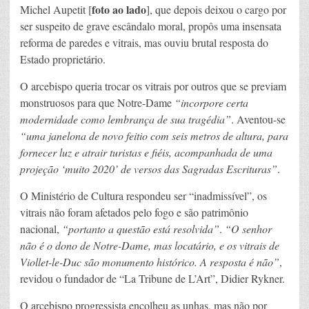
foto ao lado
Michel Aupetit [
], que depois deixou o cargo por
ser suspeito de grave escândalo moral, propôs uma insensata
reforma de paredes e vitrais, mas ouviu brutal resposta do
Estado proprietário.
O arcebispo queria trocar os vitrais por outros que se previam
monstruosos para que Notre-Dame
“incorpore certa
modernidade como lembrança de sua tragédia”
. Aventou-se
“uma janelona de novo feitio com seis metros de altura, para
fornecer luz e atrair turistas e fiéis, acompanhada de uma
projeção ‘muito 2020’ de versos das Sagradas Escrituras”
.
O Ministério de Cultura respondeu ser “inadmissível”, os
vitrais não foram afetados pelo fogo e são patrimônio
nacional,
“portanto a questão está resolvida”
.
“O senhor
não é o dono de Notre-Dame, mas locatário, e os vitrais de
Viollet-le-Duc são monumento histórico. A resposta é não”
,
revidou o fundador de “La Tribune de L’Art”, Didier Rykner.
O arcebispo progressista encolheu as unhas, mas não por