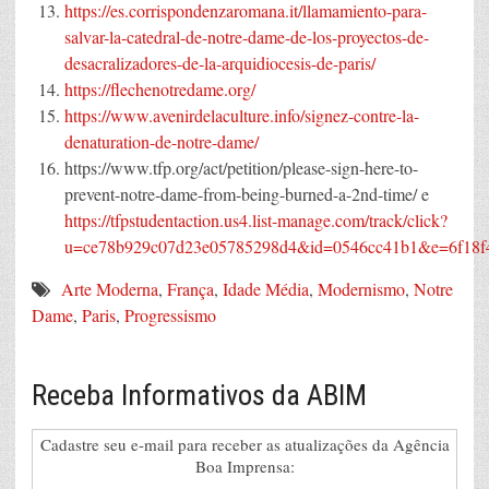
https://es.corrispondenzaromana.it/llamamiento-para-
salvar-la-catedral-de-notre-dame-de-los-proyectos-de-
desacralizadores-de-la-arquidiocesis-de-paris/
https://flechenotredame.org/
https://www.avenirdelaculture.info/signez-contre-la-
denaturation-de-notre-dame/
https://www.tfp.org/act/petition/please-sign-here-to-
prevent-notre-dame-from-being-burned-a-2nd-time/ e
https://tfpstudentaction.us4.list-manage.com/track/click?
u=ce78b929c07d23e05785298d4&id=0546cc41b1&e=6f18f
Arte Moderna
,
França
,
Idade Média
,
Modernismo
,
Notre
Dame
,
Paris
,
Progressismo
Receba Informativos da ABIM
Cadastre seu e-mail para receber as atualizações da Agência
Boa Imprensa: