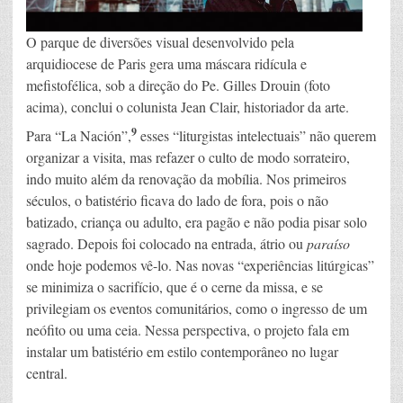
O parque de diversões visual desenvolvido pela
arquidiocese de Paris gera uma máscara ridícula e
mefistofélica, sob a direção do Pe. Gilles Drouin (foto
acima), conclui o colunista Jean Clair, historiador da arte.
9
Para “La Nación”,
esses “liturgistas intelectuais” não querem
organizar a visita, mas refazer o culto de modo sorrateiro,
indo muito além da renovação da mobília. Nos primeiros
séculos, o batistério ficava do lado de fora, pois o não
batizado, criança ou adulto, era pagão e não podia pisar solo
sagrado. Depois foi colocado na entrada, átrio ou
paraíso
onde hoje podemos vê-lo. Nas novas “experiências litúrgicas”
se minimiza o sacrifício, que é o cerne da missa, e se
privilegiam os eventos comunitários, como o ingresso de um
neófito ou uma ceia. Nessa perspectiva, o projeto fala em
instalar um batistério em estilo contemporâneo no lugar
central.