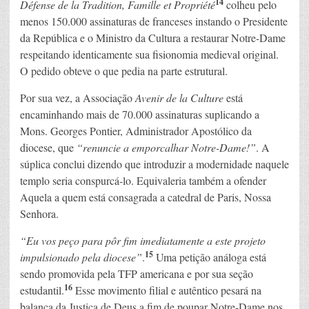
14
Défense de la Tradition, Famille et Propriété
colheu pelo
menos 150.000 assinaturas de franceses instando o Presidente
da República e o Ministro da Cultura a restaurar Notre-Dame
respeitando identicamente sua fisionomia medieval original.
O pedido obteve o que pedia na parte estrutural.
Por sua vez, a Associação
Avenir de la Culture
está
encaminhando mais de 70.000 assinaturas suplicando a
Mons. Georges Pontier, Administrador Apostólico da
diocese, que
“renuncie a emporcalhar Notre-Dame!”
. A
súplica conclui dizendo que introduzir a modernidade naquele
templo seria conspurcá-lo. Equivaleria também a ofender
Aquela a quem está consagrada a catedral de Paris, Nossa
Senhora.
“Eu vos peço para pôr fim imediatamente a este projeto
15
impulsionado pela diocese”
.
Uma petição análoga está
sendo promovida pela TFP americana e por sua seção
16
estudantil.
Esse movimento filial e autêntico pesará na
balança da Justiça de Deus a fim de poupar Notre-Dame nos