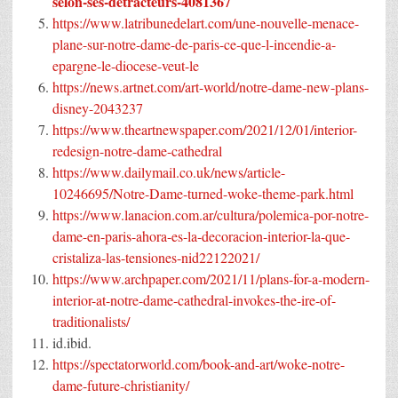
selon-ses-detracteurs-4081367
https://www.latribunedelart.com/une-nouvelle-menace-
plane-sur-notre-dame-de-paris-ce-que-l-incendie-a-
epargne-le-diocese-veut-le
https://news.artnet.com/art-world/notre-dame-new-plans-
disney-2043237
https://www.theartnewspaper.com/2021/12/01/interior-
redesign-notre-dame-cathedral
https://www.dailymail.co.uk/news/article-
10246695/Notre-Dame-turned-woke-theme-park.html
https://www.lanacion.com.ar/cultura/polemica-por-notre-
dame-en-paris-ahora-es-la-decoracion-interior-la-que-
cristaliza-las-tensiones-nid22122021/
https://www.archpaper.com/2021/11/plans-for-a-modern-
interior-at-notre-dame-cathedral-invokes-the-ire-of-
traditionalists/
id.ibid.
https://spectatorworld.com/book-and-art/woke-notre-
dame-future-christianity/