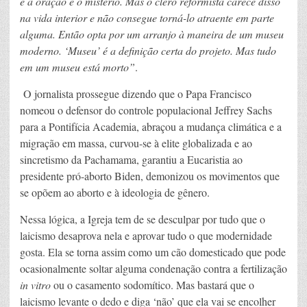
é a oração e o mistério.
Mas o clero reformista carece disso
na vida interior e não consegue torná-lo atraente em parte
alguma. Então opta por um arranjo à maneira de um museu
moderno. ‘Museu’ é a definição certa do projeto. Mas tudo
em um museu está morto”
.
O jornalista prossegue dizendo que o Papa Francisco
nomeou o defensor do controle populacional Jeffrey Sachs
para a Pontifícia Academia, abraçou a mudança climática e a
migração em massa, curvou-se à elite globalizada e ao
sincretismo da Pachamama, garantiu a Eucaristia ao
presidente pró-aborto Biden, demonizou os movimentos que
se opõem ao aborto e à ideologia de gênero.
Nessa lógica, a Igreja tem de se desculpar por tudo que o
laicismo desaprova nela e aprovar tudo o que modernidade
gosta. Ela se torna assim como um cão domesticado que pode
ocasionalmente soltar alguma condenação contra a fertilização
in vitro
ou o casamento sodomítico. Mas bastará que o
laicismo levante o dedo e diga ‘não’ que ela vai se encolher