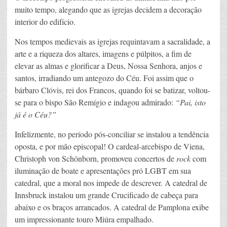
muito tempo, alegando que as igrejas decidem a decoração
interior do edifício.
Nos tempos medievais as igrejas requintavam a sacralidade, a
arte e a riqueza dos altares, imagens e púlpitos, a fim de
elevar as almas e glorificar a Deus, Nossa Senhora, anjos e
santos, irradiando um antegozo do Céu. Foi assim que o
bárbaro Clóvis, rei dos Francos, quando foi se batizar, voltou-
se para o bispo São Remígio e indagou admirado:
“Pai, isto
já é o Céu?”
Infelizmente, no período pós-conciliar se instalou a tendência
oposta, e por mão episcopal! O cardeal-arcebispo de Viena,
Christoph von Schönborn, promoveu concertos de
rock
com
iluminação de boate e apresentações pró LGBT em sua
catedral, que a moral nos impede de descrever. A catedral de
Innsbruck instalou um grande Crucificado de cabeça para
abaixo e os braços arrancados. A catedral de Pamplona exibe
um impressionante touro Miúra empalhado.