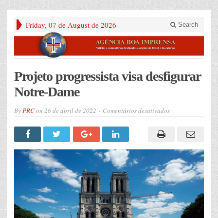
Friday, 07 de August de 2026
Search
Projeto progressista visa desfigurar
Notre-Dame
em
By
PRC
on
26 de abril de 2022
Comentários desativados
Projeto
progressista
visa
desfigurar
Notre-
Dame