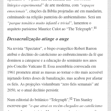
litúrgico experimental”
de arte moderna, com
“espaços
emocionais”
, citações da Bíblia projetadas até em mandarim,
culminando na religião panteísta do ambientalismo. Será um
“parque temático muito infantil e trivial”,
lamentou o
11
arquiteto parisiense Maurice Culot ao “The Telegraph”.
Dessacralização atinge o auge
Na revista “Spectator”, o bispo evangélico Robert Barron
atribui o declínio do catolicismo ao embrutecimento da fé que
dominou a catequese e a educação do seminário nos anos
pós-Concílio Vaticano II. Essa assembleia convocada em
1961 prometeu atrair as massas ao tornar o rito mais acessível
injetando fortes doses de banalização, mas acabou por afastar
os fiéis. As projeções vislumbram “zero fiéis semanais” até
2050, se o atual declínio persistir.
12
Num editorial do britânico “Telegraph”,
Tim Stanley
escreveu que
“o que atrai os recém-chegados ao catolicismo