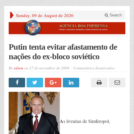
Sunday, 09 de August de 2026
Search
Putin tenta evitar afastamento de
nações do ex-bloco soviético
em
By
edson
on
27 de novembro de 2009
Comentários desativados
Putin
tenta
evitar
afastament
de
nações
do
ex-
bloco
soviético
A
s livrarias de Simferopol,