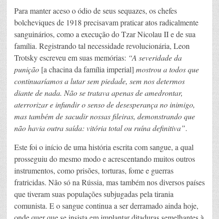
Para manter aceso o ódio de seus sequazes, os chefes
bolcheviques de 1918 precisavam praticar atos radicalmente
sanguinários, como a execução do Tzar Nicolau II e de sua
família. Registrando tal necessidade revolucionária, Leon
Trotsky escreveu em suas memórias:
“A severidade da
punição
[a chacina da família imperial]
mostrou a todos que
continuaríamos a lutar sem piedade, sem nos determos
diante de nada. Não se tratava apenas de amedrontar,
aterrorizar e infundir o senso de desesperança no inimigo,
mas também de sacudir nossas fileiras, demonstrando que
não havia outra saída: vitória total ou ruína definitiva”
.
Este foi o início de uma história escrita com sangue, a qual
prosseguiu do mesmo modo e acrescentando muitos outros
instrumentos, como prisões, torturas, fome e guerras
fratricidas. Não só na Rússia, mas também nos diversos países
que tiveram suas populações subjugadas pela tirania
comunista. E o sangue continua a ser derramado ainda hoje,
onde quer que se insista em implantar ditaduras semelhantes à