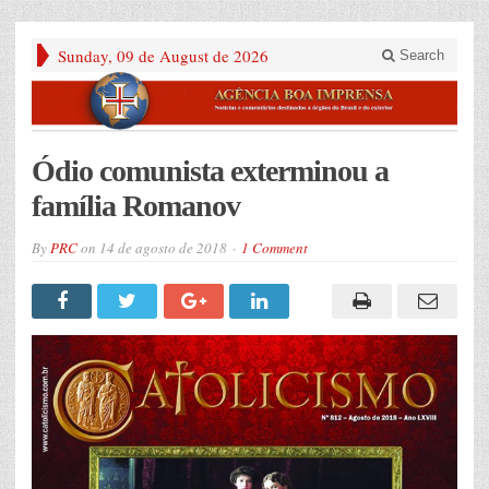
Sunday, 09 de August de 2026
Search
Ódio comunista exterminou a
família Romanov
By
PRC
on
14 de agosto de 2018
1 Comment