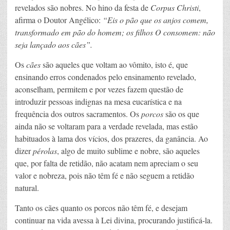
revelados são nobres. No hino da festa de
Corpus Christi
,
afirma o Doutor Angélico:
“Eis o pão que os anjos comem,
transformado em pão do homem; os filhos O consomem: não
seja lançado aos cães”.
Os
cães
são aqueles que voltam ao vômito, isto é, que
ensinando erros condenados pelo ensinamento revelado,
aconselham, permitem e por vezes fazem questão de
introduzir pessoas indignas na mesa eucarística e na
frequência dos outros sacramentos. Os
porcos
são os que
ainda não se voltaram para a verdade revelada, mas estão
habituados à lama dos vícios, dos prazeres, da ganância. Ao
dizer
pérolas
, algo de muito sublime e nobre, são aqueles
que, por falta de retidão, não acatam nem apreciam o seu
valor e nobreza, pois não têm fé e não seguem a retidão
natural.
Tanto os cães quanto os porcos não têm fé, e desejam
continuar na vida avessa à Lei divina, procurando justificá-la.