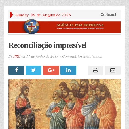
Sunday, 09 de August de 2026
Search
Reconciliação impossível
em
By
PRC
on
11 de junho de 2019
Comentários desativados
Reconciliação
impossível