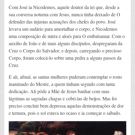
Com José ia Nicodemos, aquele doutor da lei que, desde a
sua conversa noturna com Jesus, nunca tinha deixado de O
defender das injustas acusações dos chefes do povo. José
levava um sudário para amortalhar o corpo, e Nicodemos
uma composição de mirra e aloés para O embalsamar. Com o
auxílio de João e de mais alguns discípulos, despregaram da
Cruz o Corpo do Salvador; e depois, carregando o precioso
Corpo, foram colocá-lo sobre uma pedra a alguns passos da
Cruz.
E ali, afinal, as santas mulheres puderam contemplar o rosto
inanimado do Mestre, a quem tinham seguido com tanta
dedicação. Ali pôde a Mãe de Jesus banhar com suas
lágrimas as sagradas chagas e cobri-las de beijos. Mas foi
preciso concluir bem depressa aquelas demonstrações de dor
e ternura, pois o sol estava no ocaso e ia começar o sábado.