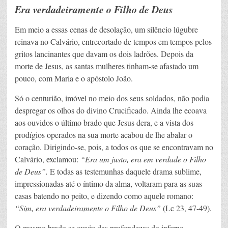
Era verdadeiramente o Filho de Deus
Em meio a essas cenas de desolação, um silêncio lúgubre
reinava no Calvário, entrecortado de tempos em tempos pelos
gritos lancinantes que davam os dois ladrões. Depois da
morte de Jesus, as santas mulheres tinham-se afastado um
pouco, com Maria e o apóstolo João.
Só o centurião, imóvel no meio dos seus soldados, não podia
despregar os olhos do divino Crucificado. Ainda lhe ecoava
aos ouvidos o último brado que Jesus dera, e a vista dos
prodígios operados na sua morte acabou de lhe abalar o
coração. Dirigindo-se, pois, a todos os que se encontravam no
Calvário, exclamou:
“Era um justo, era em verdade o Filho
de Deus”.
E todas as testemunhas daquele drama sublime,
impressionadas até o íntimo da alma, voltaram para as suas
casas batendo no peito, e dizendo como aquele romano:
“Sim, era verdadeiramente o Filho de Deus”
(Lc 23, 47-49).
O mesmo brado se ouviu das profundezas do inferno.