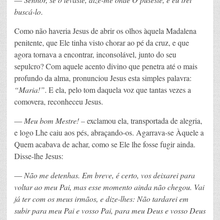
buscá-lo
.
Como não haveria Jesus de abrir os olhos àquela Madalena
penitente, que Ele tinha visto chorar ao pé da cruz, e que
agora tornava a encontrar, inconsolável, junto do seu
sepulcro? Com aquele acento divino que penetra até o mais
profundo da alma, pronunciou Jesus esta simples palavra:
“Maria!”
. E ela, pelo tom daquela voz que tantas vezes a
comovera, reconheceu Jesus.
—
Meu bom Mestre! –
exclamou ela, transportada de alegria,
e logo Lhe caiu aos pés, abraçando-os. Agarrava-se Àquele a
Quem acabava de achar, como se Ele lhe fosse fugir ainda.
Disse-lhe Jesus:
—
Não me detenhas. Em breve, é certo, vos deixarei para
voltar ao meu Pai, mas esse momento ainda não chegou. Vai
já ter com os meus irmãos, e dize-lhes: Não tardarei em
subir para meu Pai e vosso Pai, para meu Deus e vosso Deus