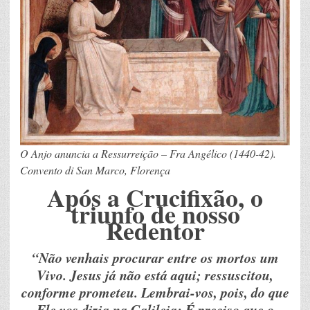
O Anjo anuncia a Ressurreição – Fra Angélico (1440-42).
Convento di San Marco, Florença
Após a Crucifixão, o
triunfo de nosso
Redentor
“Não venhais procurar entre os mortos um
Vivo. Jesus já não está aqui; ressuscitou,
conforme prometeu. Lembrai-vos, pois, do que
Ele vos dizia na Galileia: É preciso que o