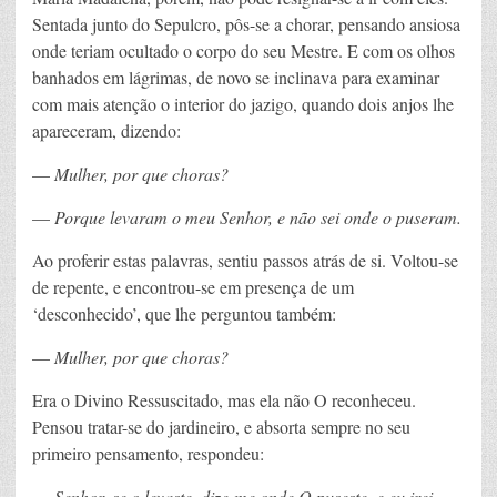
Sentada junto do Sepulcro, pôs-se a chorar, pensando ansiosa
onde teriam ocultado o corpo do seu Mestre. E com os olhos
banhados em lágrimas, de novo se inclinava para examinar
com mais atenção o interior do jazigo, quando dois anjos lhe
apareceram, dizendo:
—
Mulher,
por que choras?
—
Porque levaram o meu Senhor,
e não sei onde o puseram.
Ao proferir estas palavras, sentiu passos atrás de si. Voltou-se
de repente, e encontrou-se em presença de um
‘desconhecido’, que lhe perguntou também:
—
Mulher, por que choras?
Era o Divino Ressuscitado, mas ela não O reconheceu.
Pensou tratar-se do jardineiro, e absorta sempre no seu
primeiro pensamento, respondeu:
—
Senhor, se o levaste, dize-me onde O puseste, e eu irei