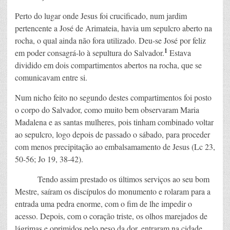
Perto do lugar onde Jesus foi crucificado, num jardim
pertencente a José de Arimateia, havia um sepulcro aberto na
rocha, o qual ainda não fora utilizado. Deu-se José por feliz
1
em poder consagrá-lo à sepultura do Salvador.
Estava
dividido em dois compartimentos abertos na rocha, que se
comunicavam entre si.
Num nicho feito no segundo destes compartimentos foi posto
o corpo do Salvador, como muito bem observaram Maria
Madalena e as santas mulheres, pois tinham combinado voltar
ao sepulcro, logo depois de passado o sábado, para proceder
com menos precipitação ao embalsamamento de Jesus (Lc 23,
50-56; Jo 19, 38-42).
Tendo assim prestado os últimos serviços ao seu bom
Mestre, saíram os discípulos do monumento e rolaram para a
entrada uma pedra enorme, com o fim de lhe impedir o
acesso. Depois, com o coração triste, os olhos marejados de
lágrimas e oprimidos pelo peso da dor, entraram na cidade.