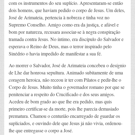
com os instrumentos do seu suplício. Apresentaram-se então
dois homens, que haviam pedido o corpo de Jesus. Um deles,
José de Arimateia, pertencia à nobreza e tinha voz no
Supremo Conselho. Amigo como era da justiça, e afável e
bom por natureza, recusara associar-se à negra conspiração
tramada contra Jesus. No íntimo, era discípulo do Salvador e
esperava o Reino de Deus, mas o terror inspirado pelo
Sinédrio o havia impedido de manifestar a sua fé.
Ao morrer o Salvador, José de Arimateia concebeu o desígnio
de Lhe dar honrosa sepultura. Animado subitamente de uma
coragem heroica, não receou ir ter com Pilatos e pedir-lhe o
Corpo de Jesus. Muito tinha o governador romano por que se
penitenciar a respeito do Crucificado e dos seus amigos.
Acedeu de bom grado ao que lhe era pedido, mas quis
primeiro certificar-se da morte, pois lhe parecia demasiado
prematura. Chamou o centurião encarregado de guardar os
supliciados, e ouvindo dele que Jesus já não vivia, ordenou-
lhe que entregasse o corpo a José.