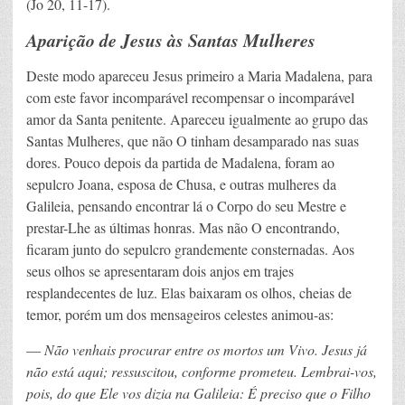
(Jo 20, 11-17).
Aparição de Jesus às Santas Mulheres
Deste modo apareceu Jesus primeiro a Maria Madalena, para
com este favor incomparável recompensar o incomparável
amor da Santa penitente. Apareceu igualmente ao grupo das
Santas Mulheres, que não O tinham desamparado nas suas
dores. Pouco depois da partida de Madalena, foram ao
sepulcro Joana, esposa de Chusa, e outras mulheres da
Galileia, pensando encontrar lá o Corpo do seu Mestre e
prestar-Lhe as últimas honras. Mas não O encontrando,
ficaram junto do sepulcro grandemente consternadas. Aos
seus olhos se apresentaram dois anjos em trajes
resplandecentes de luz. Elas baixaram os olhos, cheias de
temor, porém um dos mensageiros celestes animou-as:
—
Não venhais procurar entre os mortos um Vivo. Jesus já
não está aqui; ressuscitou, conforme prometeu. Lembrai-vos,
pois, do que Ele vos dizia na Galileia: É preciso que o Filho