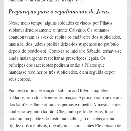
Preparação para o sepultamento de Jesus
Nesse meio tempo, alguns soldados enviados por Pilatos
subiam silenciosamente o monte Calvário. Os romanos
abandonavam às aves de rapina os cadáveres dos supliciados,
mas a lei dos judeus proibia deixá-los suspensos no patíbulo
depois do pôr-do-sol. Como ia se iniciar o Sábado, tornava-se
ainda mais urgente respeitar as prescrições legais. Os
príncipes dos sacerdotes pediram então a Pilatos que
mandasse recolher os três supliciados, e em seguida depor
seus corpos.
Para esta última execução, subiam ao Gólgota aqueles
soldados armados de enormes maças. Aproximaram-se de um
dos ladrões e lhe partiram as pernas e o peito. A mesma sorte
coube ao segundo ladrão. Chegando perto de Jesus, logo
notaram na palidez do rosto, na inclinação da cabeça e na
rigidez dos membros, que algumas horas antes Ele deixara de