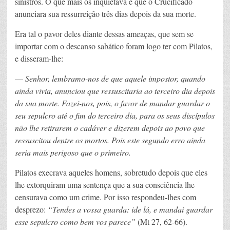
sinistros. O que mais os inquietava é que o Crucificado
anunciara sua ressurreição três dias depois da sua morte.
Era tal o pavor deles diante dessas ameaças, que sem se
importar com o descanso sabático foram logo ter com Pilatos,
e disseram-lhe:
—
Senhor, lembramo-nos de que aquele impostor, quando
ainda vivia, anunciou que ressuscitaria ao terceiro dia depois
da sua morte. Fazei-nos, pois, o favor de mandar guardar o
seu sepulcro até o fim do terceiro dia, para os seus discípulos
não lhe retirarem o cadáver e dizerem depois ao povo que
ressuscitou dentre os mortos. Pois este segundo erro ainda
seria mais perigoso que o primeiro.
Pilatos execrava aqueles homens, sobretudo depois que eles
lhe extorquiram uma sentença que a sua consciência lhe
censurava como um crime. Por isso respondeu-lhes com
desprezo:
“Tendes a vossa guarda: ide lá, e mandai guardar
esse sepulcro como bem vos parece”
(Mt 27, 62-66).