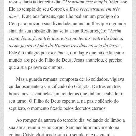
ressuscitaria ao terceiro dia:
“Destruam este templo
(referia-se
Ele ao templo do seu Corpo),
e Eu o reconstruirei em três
dias”.
E até aos fariseus, que Lhe pediam um prodígio do
Céu para provar a sua divindade, anunciou-lhes que o grande
sinal da sua missão divina seria a sua Ressurreição:
“Assim
como Jonas ficou três dias e três noites no ventre da baleia,
assim ficará o Filho do Homem três dias no seio da terra”.
Este é o milagre por excelência, o milagre que há de lançar o
mundo aos pés do Filho de Deus. Jesus anunciou, é preciso
que a sua palavra se cumpra.
Mas a guarda romana, composta de 16 soldados, vigiava
cuidadosamente o Crucificado do Gólgota. De três em três
horas, novas sentinelas iam render as que tinham acabado o
seu turno. O Filho de Deus esperava, na paz e silêncio do
sepulcro, o momento fixado pelos decretos eternos.
Ao romper da aurora do terceiro dia, voltando do limbo a
sua alma, reuniu-se ao corpo. Sem nenhum movimento na
colina, Cristo glorificado saiu do sepulcro, e os guardas