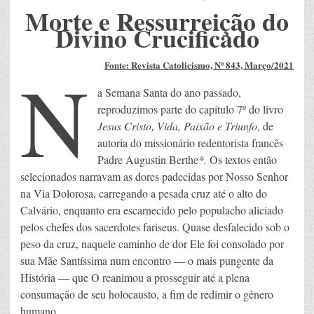
Morte e Ressurreição do
Divino Crucificado
N
Fonte: Revista Catolicismo, Nº 843, Março/2021
a Semana Santa do ano passado,
reproduzimos parte do capítulo 7º do livro
Jesus Cristo, Vida, Paixão e Triunfo
, de
autoria do missionário redentorista francês
Padre Augustin Berthe
*.
Os textos então
selecionados narravam as dores padecidas por Nosso Senhor
na Via Dolorosa, carregando a pesada cruz até o alto do
Calvário, enquanto era escarnecido pelo populacho aliciado
pelos chefes dos sacerdotes fariseus. Quase desfalecido sob o
peso da cruz, naquele caminho de dor Ele foi consolado por
sua Mãe Santíssima num encontro — o mais pungente da
História — que O reanimou a prosseguir até a plena
consumação de seu holocausto, a fim de redimir o gênero
humano.