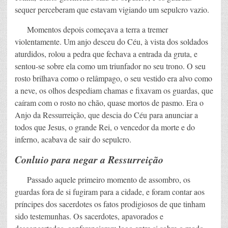
sequer perceberam que estavam vigiando um sepulcro vazio.
Momentos depois começava a terra a tremer
violentamente. Um anjo desceu do Céu, à vista dos soldados
aturdidos, rolou a pedra que fechava a entrada da gruta, e
sentou-se sobre ela como um triunfador no seu trono. O seu
rosto brilhava como o relâmpago, o seu vestido era alvo como
a neve, os olhos despediam chamas e fixavam os guardas, que
caíram com o rosto no chão, quase mortos de pasmo. Era o
Anjo da Ressurreição, que descia do Céu para anunciar a
todos que Jesus, o grande Rei, o vencedor da morte e do
inferno, acabava de sair do sepulcro.
Conluio para negar a Ressurreição
Passado aquele primeiro momento de assombro, os
guardas fora de si fugiram para a cidade, e foram contar aos
príncipes dos sacerdotes os fatos prodigiosos de que tinham
sido testemunhas. Os sacerdotes, apavorados e