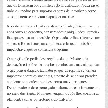
que os tomassem por cúmplices do Crucificado. Pouca razão
tinha o Sinédrio para supô-los capazes de ir roubar o corpo,
eles que nem se atreviam a aparecer nas ruas.
No sábado, restabelecida a calma na cidade, dirigiram-se um
após outro ao cenáculo, consternados e aniquilados. Parecia-
lhes que estava tudo perdido. O passado se lhes afigurava um
sonho, o Reino futuro uma quimera, e Jesus um mistério
impenetrável que os confundia e oprimia.
O coração não podia desapegá-los de um Mestre cuja
dedicação e inefável ternura bem conheciam, mas não sabiam
o que pensar daquele taumaturgo que de repente se tornara
impotente contra os sinedritas, a ponto de se deixar prender,
condenar e crucificar por eles, como um vil criminoso!
Desanimados e desesperançados, choravam e se lamentavam
no meio das Santas Mulheres, enquanto João lhes contava as
plangentes cenas do pretório e do Calvário.