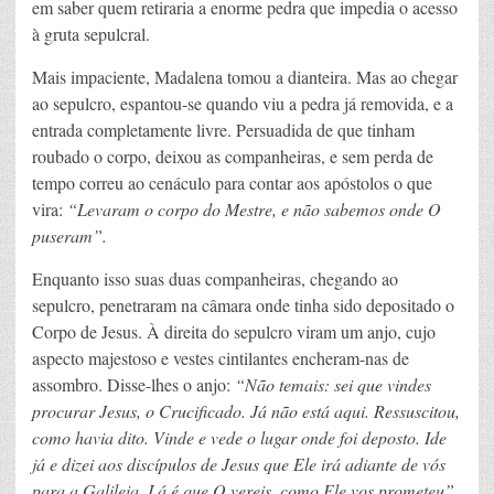
em saber quem retiraria a enorme pedra que impedia o acesso
à gruta sepulcral.
Mais impaciente, Madalena tomou a dianteira. Mas ao chegar
ao sepulcro, espantou-se quando viu a pedra já removida, e a
entrada completamente livre. Persuadida de que tinham
roubado o corpo, deixou as companheiras, e sem perda de
tempo correu ao cenáculo para contar aos apóstolos o que
vira:
“Levaram o corpo do Mestre,
e não sabemos onde O
puseram”.
Enquanto isso suas duas companheiras, chegando ao
sepulcro, penetraram na câmara onde tinha sido depositado o
Corpo de Jesus. À direita do sepulcro viram um anjo, cujo
aspecto majestoso e vestes cintilantes encheram-nas de
assombro. Disse-lhes o anjo:
“Não temais: sei que vindes
procurar Jesus, o Crucificado. Já não está aqui. Ressuscitou,
como havia dito. Vinde e vede o lugar onde foi deposto. Ide
já e dizei aos discípulos de Jesus que Ele irá adiante de vós
para a Galileia. Lá é que O vereis, como Ele vos prometeu”.