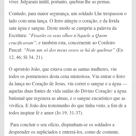
viver. Julgaram inútil, portanto, quebrar-lhe as pernas.
Contudo, para maior segurança, um soldado Lhe trespassou o
lado com uma lança. O ferro atingiu o coração, e da ferida
saiu água e sangue. Deste modo se cumpriu a palavra da
Escritura:
“Fixarão os seus olhos n’Aquele a Quem
crucificaram”
; e também esta, concernente ao Cordeiro
Pascal:
“Nem um só dos meus ossos se há de quebrar”
(Ex
12, 46; Sl 34, 21).
O apóstolo João, que estava com as santas mulheres, viu
todos os pormenores desta cena misteriosa. Viu entrar o ferro
da lança no Coração de Jesus, viu correr o sangue e a água —
aquelas duas fontes de vida saídas do Divino Coração: a água
batismal que regenera as almas, e o sangue eucarístico que as
vivifica. E João deu testemunho do que tinha visto, a fim de a
todos inspirar fé e amor (Jo 19, 31-37).
Para concluir o seu ofício, dispunham-se os soldados a
desprender os supliciados e enterrá-los, como de costume,