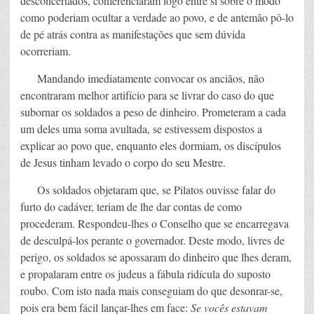
desconcertados, conferenciaram logo entre si sobre o modo
como poderiam ocultar a verdade ao povo, e de antemão pô-lo
de pé atrás contra as manifestações que sem dúvida
ocorreriam.
Mandando imediatamente convocar os anciãos, não
encontraram melhor artifício para se livrar do caso do que
subornar os soldados a peso de dinheiro. Prometeram a cada
um deles uma soma avultada, se estivessem dispostos a
explicar ao povo que, enquanto eles dormiam, os discípulos
de Jesus tinham levado o corpo do seu Mestre.
Os soldados objetaram que, se Pilatos ouvisse falar do
furto do cadáver, teriam de lhe dar contas de como
procederam. Respondeu-lhes o Conselho que se encarregava
de desculpá-los perante o governador. Deste modo, livres de
perigo, os soldados se apossaram do dinheiro que lhes deram,
e propalaram entre os judeus a fábula ridícula do suposto
roubo. Com isto nada mais conseguiam do que desonrar-se,
pois era bem fácil lançar-lhes em face:
Se vocês estavam