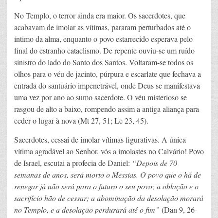
No Templo, o terror ainda era maior. Os sacerdotes, que
acabavam de imolar as vítimas, pararam perturbados até o
íntimo da alma, enquanto o povo estarrecido esperava pelo
final do estranho cataclismo. De repente ouviu-se um ruído
sinistro do lado do Santo dos Santos. Voltaram-se todos os
olhos para o véu de jacinto, púrpura e escarlate que fechava a
entrada do santuário impenetrável, onde Deus se manifestava
uma vez por ano ao sumo sacerdote. O véu misterioso se
rasgou de alto a baixo, rompendo assim a antiga aliança para
ceder o lugar à nova (Mt 27, 51; Lc 23, 45).
Sacerdotes, cessai de imolar vítimas figurativas. A única
vítima agradável ao Senhor, vós a imolastes no Calvário! Povo
de Israel, escutai a profecia de Daniel:
“Depois de 70
semanas de anos, será morto o Messias. O povo que o há de
renegar já não será para o futuro o seu povo; a oblação e o
sacrifício hão de cessar; a abominação da desolação morará
no Templo, e a desolação perdurará até o fim”
(Dan 9, 26-