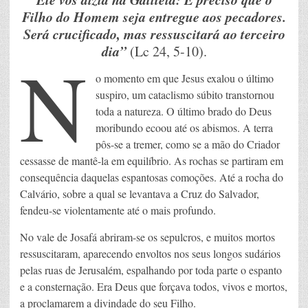
Filho do Homem seja entregue aos pecadores.
Será crucificado, mas ressuscitará ao terceiro
dia”
(Lc 24, 5-10).
N
o momento em que Jesus exalou o último
suspiro, um cataclismo súbito transtornou
toda a natureza. O último brado do Deus
moribundo ecoou até os abismos. A terra
pôs-se a tremer, como se a mão do Criador
cessasse de mantê-la em equilíbrio. As rochas se partiram em
consequência daquelas espantosas comoções. Até a rocha do
Calvário, sobre a qual se levantava a Cruz do Salvador,
fendeu-se violentamente até o mais profundo.
No vale de Josafá abriram-se os sepulcros, e muitos mortos
ressuscitaram, aparecendo envoltos nos seus longos sudários
pelas ruas de Jerusalém, espalhando por toda parte o espanto
e a consternação. Era Deus que forçava todos, vivos e mortos,
a proclamarem a divindade do seu Filho.