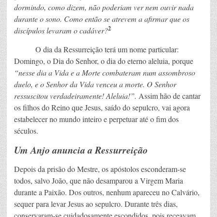
dormindo, como dizem, não poderiam ver nem ouvir nada
durante o sono. Como então se atrevem a afirmar que os
2
discípulos levaram o cadáver?
O dia da Ressurreição terá um nome particular:
Domingo, o Dia do Senhor, o dia do eterno aleluia, porque
“nesse dia a Vida e a Morte combateram num assombroso
duelo, e o Senhor da Vida venceu a morte. O Senhor
ressuscitou verdadeiramente! Aleluia!”.
Assim hão de cantar
os filhos do Reino que Jesus, saído do sepulcro, vai agora
estabelecer no mundo inteiro e perpetuar até o fim dos
séculos.
Um Anjo anuncia a Ressurreição
Depois da prisão do Mestre, os apóstolos esconderam-se
todos, salvo João, que não desamparou a Virgem Maria
durante a Paixão. Dos outros, nenhum apareceu no Calvário,
sequer para levar Jesus ao sepulcro. Durante três dias,
conservaram-se cuidadosamente escondidos, pois receavam