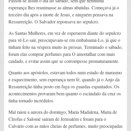
Passou-se assim o dia do sábado, sem que nenhuma
esperança lhes reanimasse as almas abatidas. Começava já o
terceiro dia após a morte de Jesus, e ninguém pensava na
Ressurreição. O Salvador repousava no sepulcro.
As Santas Mulheres, em vez de esperarem diante do sepulcro
para vê-Lo sair, preocupavam-se em embalsamá-Lo, já que o
tinham feito na véspera muito às pressas. Terminado o sábado,
foram elas comprar perfumes para O amortalhar com mais
cuidado, e evitar assim que se corrompesse prematuramente.
Quanto aos apóstolos, estavam todos num estado de marasmo
e esquecimento, sem esperança nem fé, quando já o Anjo da
Ressurreição tinha posto em fuga os guardas espantados. Os
acontecimentos provaram bem quanto o escândalo da cruz os
tinha tornado incrédulos.
Mal raiou a aurora do domingo, Maria Madalena, Maria de
Cleofas e Salomé saíram de Jerusalém e foram para o
Calvário com as mãos cheias de perfumes, muito preocupadas