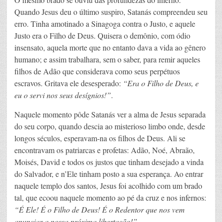
Quando Jesus deu o último suspiro, Satanás compreendeu seu
erro. Tinha amotinado a Sinagoga contra o Justo, e aquele
Justo era o Filho de Deus. Quisera o demônio, com ódio
insensato, aquela morte que no entanto dava a vida ao gênero
humano; e assim trabalhara, sem o saber, para remir aqueles
filhos de Adão que considerava como seus perpétuos
escravos. Gritava ele desesperado:
“Era o Filho de Deus, e
eu o servi nos seus desígnios!”
.
Naquele momento pôde Satanás ver a alma de Jesus separada
do seu corpo, quando descia ao misterioso limbo onde, desde
longos séculos, esperavam-na os filhos de Deus. Ali se
encontravam os patriarcas e profetas: Adão, Noé, Abraão,
Moisés, David e todos os justos que tinham desejado a vinda
do Salvador, e n’Ele tinham posto a sua esperança. Ao entrar
naquele templo dos santos, Jesus foi acolhido com um brado
tal, que ecoou naquele momento ao pé da cruz e nos infernos:
“É Ele! É o Filho de Deus! É o Redentor que nos vem
anunciar a nossa próxima libertação!”.