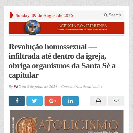
Sunday, 09 de August de 2026
Search
Revolução homossexual —
infiltrada até dentro da igreja,
obriga organismos da Santa Sé a
capitular
em
By
PRC
on
8 de julho de 2024
Comentários desativados
Revolução
homossexual
—
infiltrada
até
dentro
da
igreja,
obriga
organismos
da