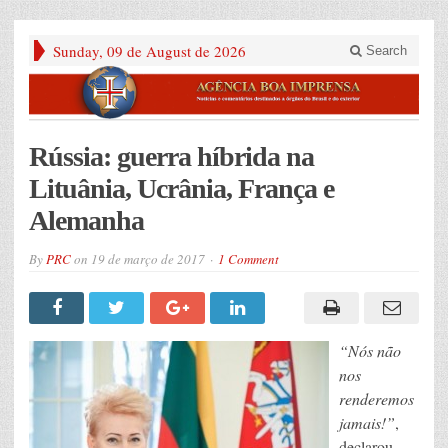
Sunday, 09 de August de 2026
Search
Rússia: guerra híbrida na
Lituânia, Ucrânia, França e
Alemanha
By
PRC
on
19 de março de 2017
1 Comment
“Nós não
nos
renderemos
jamais!”
,
declarou