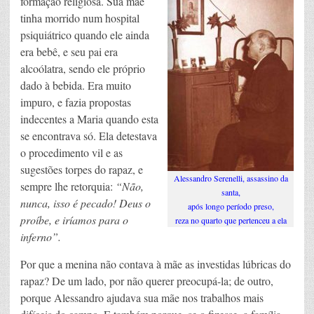
formação religiosa. Sua mãe
tinha morrido num hospital
psiquiátrico quando ele ainda
era bebê, e seu pai era
alcoólatra, sendo ele próprio
dado à bebida. Era muito
impuro, e fazia propostas
indecentes a Maria quando esta
se encontrava só. Ela detestava
o procedimento vil e as
sugestões torpes do rapaz, e
Alessandro Serenelli, assassino da
sempre lhe retorquia:
“Não,
santa,
nunca, isso é pecado! Deus o
após longo período preso,
proíbe, e iríamos para o
reza no quarto que pertenceu a ela
inferno”.
Por que a menina não contava à mãe as investidas lúbricas do
rapaz? De um lado, por não querer preocupá-la; de outro,
porque Alessandro ajudava sua mãe nos trabalhos mais