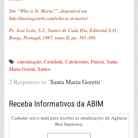
Site “Who is St. Maria?”, disponível em
http://mariagoretti.com/who-is-st-maria/
Pe. José Leite, S.J., Santos de Cada Dia, Editorial A.O.,
Braga, Portugal, 1987, tomo II, pp. 385-388.
canonização
,
Castidade
,
Catolicismo
,
Pureza
,
Santa
Maria Goretti
,
Santos
2 Responses to "
Santa Maria Goretti
"
Receba Informativos da ABIM
Cadastre seu e-mail para receber as atualizações da Agência
Boa Imprensa: