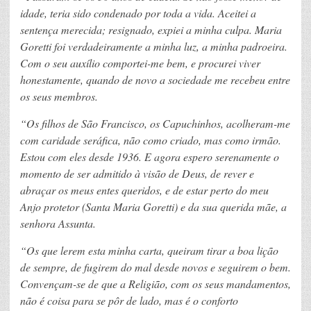
idade, teria sido condenado por toda a vida. Aceitei a
sentença merecida; resignado, expiei a minha culpa. Maria
Goretti foi verdadeiramente a minha luz, a minha padroeira.
Com o seu auxílio comportei-me bem, e procurei viver
honestamente, quando de novo a sociedade me recebeu entre
os seus membros.
“Os filhos de São Francisco, os Capuchinhos, acolheram-me
com caridade seráfica, não como criado, mas como irmão.
Estou com eles desde 1936. E agora espero serenamente o
momento de ser admitido à visão de Deus, de rever e
abraçar os meus entes queridos, e de estar perto do meu
Anjo protetor (Santa Maria Goretti) e da sua querida mãe, a
senhora Assunta.
“Os que lerem esta minha carta, queiram tirar a boa lição
de sempre, de fugirem do mal desde novos e seguirem o bem.
Convençam-se de que a Religião, com os seus mandamentos,
não é coisa para se pôr de lado, mas é o conforto