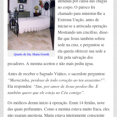
atendida por causa das chagas
no corpo. O pároco foi
chamado para ministrar-lhe a
Extrema Unção, antes de
iniciar-se a arriscada operação.
Mostrando um crucifixo, disse-
lhe que Jesus também sofreu
sede na cruz, e perguntou se
ela queria oferecer sua sede a
Quarto de Sta. Maria Goretti
Ele pela salvação dos
pecadores. A menina aceitou e não mais pediu água.
Antes de receber o Sagrado Viático, o sacerdote perguntou:
“Mariazinha, perdoas de todo coração ao teu assassino?”
.
Ela respondeu:
“Sim, por amor de Jesus perdoo-lhe. E
também quero que ele esteja no Céu comigo”.
Os médicos deram início à operação. Eram 14 feridas, nove
das quais perfurantes. Como a menina estava muito fraca, eles
não usaram anestesia. Maria estava inteiramente consciente