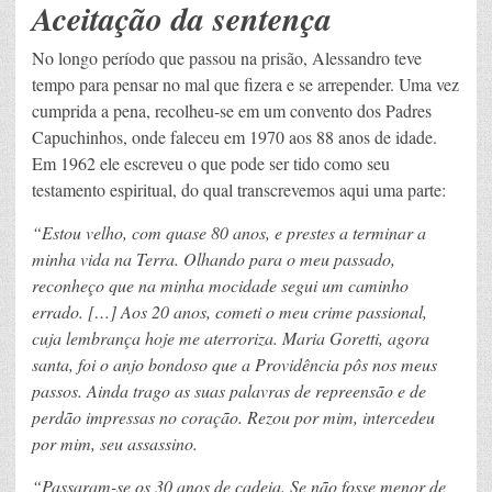
Aceitação da sentença
No longo período que passou na prisão, Alessandro teve
tempo para pensar no mal que fizera e se arrepender. Uma vez
cumprida a pena, recolheu-se em um convento dos Padres
Capuchinhos, onde faleceu em 1970 aos 88 anos de idade.
Em 1962 ele escreveu o que pode ser tido como seu
testamento espiritual, do qual transcrevemos aqui uma parte:
“Estou velho, com quase 80 anos, e prestes a terminar a
minha vida na Terra. Olhando para o meu passado,
reconheço que na minha mocidade segui um caminho
errado. […] Aos 20 anos, cometi o meu crime passional,
cuja lembrança hoje me aterroriza. Maria Goretti, agora
santa, foi o anjo bondoso que a Providência pôs nos meus
passos. Ainda trago as suas palavras de repreensão e de
perdão impressas no coração. Rezou por mim, intercedeu
por mim, seu assassino.
“Passaram-se os 30 anos de cadeia. Se não fosse menor de