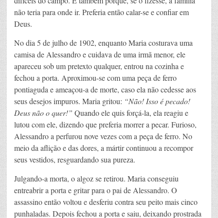
difíceis do campo. E também porque, se o fizesse, a família
não teria para onde ir. Preferia então calar-se e confiar em
Deus.
No dia 5 de julho de 1902, enquanto Maria costurava uma
camisa de Alessandro e cuidava de uma irmã menor, ele
apareceu sob um pretexto qualquer, entrou na cozinha e
fechou a porta. Aproximou-se com uma peça de ferro
pontiaguda e ameaçou-a de morte, caso ela não cedesse aos
seus desejos impuros. Maria gritou:
“Não! Isso é pecado!
Deus não o quer!”
Quando ele quis forçá-la, ela reagiu e
lutou com ele, dizendo que preferia morrer a pecar. Furioso,
Alessandro a perfurou nove vezes com a peça de ferro. No
meio da aflição e das dores, a mártir continuou a recompor
seus vestidos, resguardando sua pureza.
Julgando-a morta, o algoz se retirou. Maria conseguiu
entreabrir a porta e gritar para o pai de Alessandro. O
assassino então voltou e desferiu contra seu peito mais cinco
punhaladas. Depois fechou a porta e saiu, deixando prostrada