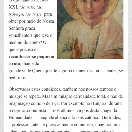
XXI,
tão roto, tão
trôpego,
tão triste,
para
obter por meio de Nossa
Senhora graça
semelhante à que teve o
menino do conto? O
que é preciso é
reconhecer-se pequeno
e roto
, diante da
grandeza de Quem que de alguma maneira vai nos atender, se
pedirmos.
Observadas estas condições, também nos nossos tempos o
milagre se repete. Mas um milagre de realidade total, e não de
imaginação como o de Eça. Por exemplo na Hungria, durante
o regime, comunista — nos últimos tempos desta chaga da
Humanidade — naquele abençoado país católico. Gertrudes,
a professora, ateia e provavelmente comunista, imaginou uma
cilada para tornar suas alunas ateias: sugeriu que todas O