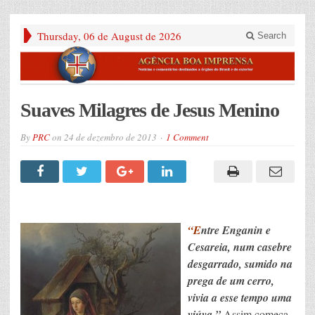
Thursday, 06 de August de 2026
Search
Suaves Milagres de Jesus Menino
By
PRC
on
24 de dezembro de 2013
1 Comment
“E
ntre
Enganin e
Cesareia, num casebre
desgarrado, sumido na
prega de um cerro,
vivia a esse tempo uma
viúva.”
Assim começa