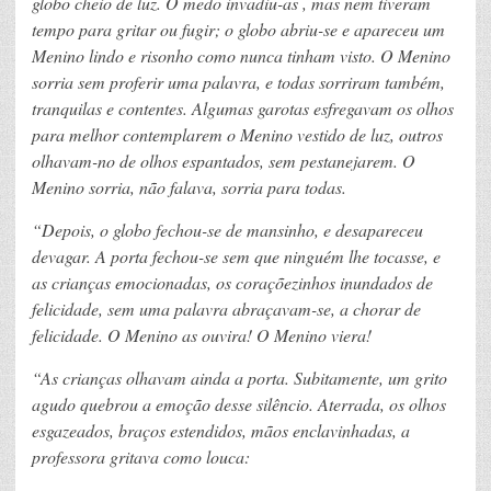
globo cheio de luz. O medo invadiu-as , mas nem tiveram
tempo para gritar ou fugir; o globo abriu-se e apareceu um
Menino lindo e risonho como nunca tinham visto. O Menino
sorria sem proferir uma palavra, e todas sorriram também,
tranquilas e contentes. Algumas garotas esfregavam os olhos
para melhor contemplarem o Menino vestido de luz, outros
olhavam-no de olhos espantados, sem pestanejarem. O
Menino sorria, não falava, sorria para todas.
“Depois, o globo fechou-se de mansinho, e desapareceu
devagar. A porta fechou-se sem que ninguém lhe tocasse, e
as crianças emocionadas, os coraçõezinhos inundados de
felicidade, sem uma palavra abraçavam-se, a chorar de
felicidade. O Menino as ouvira! O Menino viera!
“As crianças olhavam ainda a porta. Subitamente, um grito
agudo quebrou a emoção desse silêncio. Aterrada, os olhos
esgazeados, braços estendidos, mãos enclavinhadas, a
professora gritava como louca: