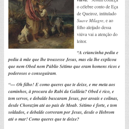
o célebre conto de Eça
de Queiroz, intitulado
Suave Milagre
, e ao
filho aleijado dessa
viúva vai a atenção do
leitor.
“A criancinha pediu e
pediu à mãe que lhe trouxesse Jesus, mas ela lhe explicou
que nem Obed nem Públio Sétimo que eram homens ricos e
poderosos o conseguiram
.
“— Oh filho! E como queres que te deixe, e me meta aos
caminhos, à procura do Rabi da Galileia? Obed é rico, e
tem servos, e debalde buscaram Jesus, por areais e colinas,
desde Chorazim até ao país de Moab. Sétimo é forte, e tem
soldados, e debalde correram por Jesus, desde o Hebrom
até o mar! Como queres que te deixe?