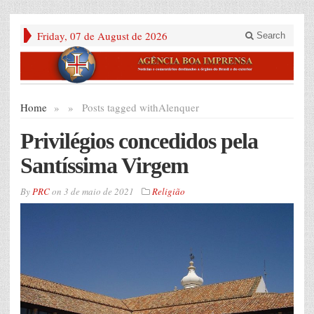
Friday, 07 de August de 2026
Search
Home
»
»
Posts tagged with
Alenquer
Privilégios concedidos pela
Santíssima Virgem
By
PRC
on
3 de maio de 2021
Religião