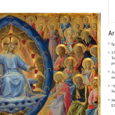
Ar
Ig
57
Ta
p
Az
m
“N
No
N
E