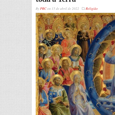
By
PRC
on
15 de abril de 2022
Religião