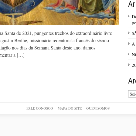
Ar
De
pe
a Santa de 2021, pungentes trechos do extraordinário livro
S
gustin Berthe, missionário redentorista francês do século
A 
itação nos dias da Semana Santa deste ano, damos
Nã
omentar a […]
20
Ar
Arq
do
site
FALE CONOSCO
MAPA DO SITE
QUEM SOMOS