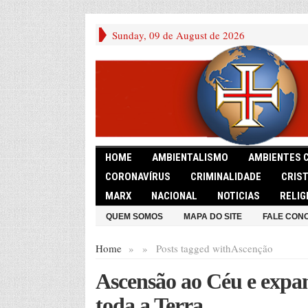
Sunday, 09 de August de 2026
HOME
AMBIENTALISMO
AMBIENTES 
CORONAVÍRUS
CRIMINALIDADE
CRIS
MARX
NACIONAL
NOTICIAS
RELIG
QUEM SOMOS
MAPA DO SITE
FALE CON
Home
»
»
Posts tagged with
Ascenção
Ascensão ao Céu e expan
toda a Terra