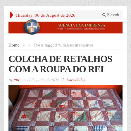
Thursday, 06 de August de 2026
Search
Home
»
»
Posts tagged with
Assentamentos
COLCHA DE RETALHOS
COM A ROUPA DO REI
By
PRC
on
27 de junho de 2015
Variedades