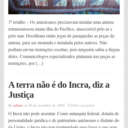
1º retalho – Os americanos precisavam instalar uma antena
retransmissora numa ilha do Pacífico, inacessível pelo ar e
pelo mar. Decidiram então jogar de paraquedas as peças da
antena, para ser montada e instalada pelos nativos. Não
podiam enviar instruções escritas, pois ninguém sabia a língua
deles. Comunicólogos especializados pintaram nas peças as
instruções, por […]
A terra não é do Incra, diz a
Justiça
By
edson
on
26 de setembro de 2008
Sem categoria
O Incra não pode assentar. Como autarquia federal, dotada de
personalidade jurídica e de patrimônio autônomo e distinto do
da União, o Incra não tem legitimidade para fazer o que vem