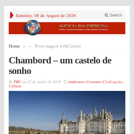
Saturday, 08 de August de 2026
Search
Home
»
»
Posts tagged with
Castelo
Chambord – um castelo de
sonho
By
PRC
on
12 de junho de 2019
Ambientes Costumes Civilizações
,
Cultura