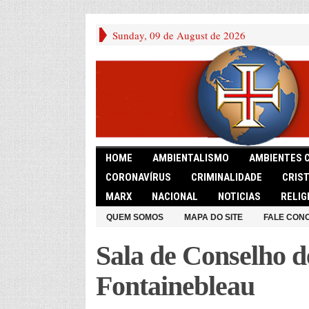
Sunday, 09 de August de 2026
HOME
AMBIENTALISMO
AMBIENTES 
CORONAVÍRUS
CRIMINALIDADE
CRIS
MARX
NACIONAL
NOTICIAS
RELIG
QUEM SOMOS
MAPA DO SITE
FALE CON
Sala de Conselho d
Fontainebleau