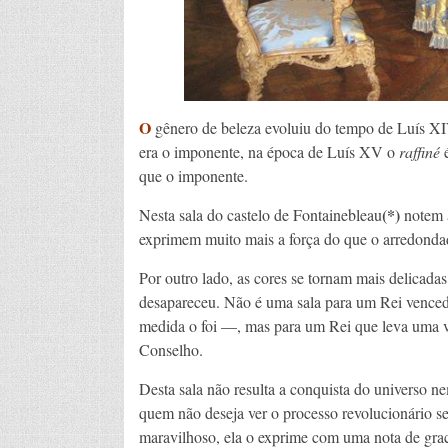
O
gênero de beleza evoluiu do tempo de Luís X
era o imponente, na época de Luís XV o
raffiné
é
que o imponente.
(*)
Nesta sala do castelo de Fontainebleau
notem a
exprimem muito mais a força do que o arredondado,
Por outro lado, as cores se tornam mais delicadas
desapareceu. Não é uma sala para um Rei vence
medida o foi —, mas para um Rei que leva uma vi
Conselho.
Desta sala não resulta a conquista do universo 
quem não deseja ver o processo revolucionário 
maravilhoso, ela o exprime com uma nota de graci