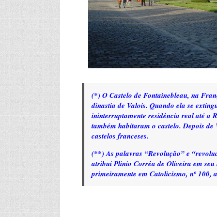
(*) O Castelo d
e Fontainebleau, na Fran
dinastia de Valois. Quando ela se exting
ininterruptamente residência real até a
também habitaram o castelo. Depois de V
castelos franceses.
(**) As palavras “Revolução” e “revolu
atribui Plinio Corrêa de Oliveira em seu 
primeiramente em
Catolicismo,
nº 100, a
_______