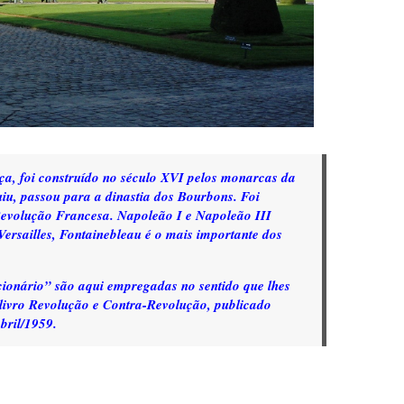
ça, foi construído no século XVI pelos monarcas da
uiu, passou para a dinastia dos Bourbons. Foi
 Revolução Francesa. Napoleão I e Napoleão III
ersailles, Fontainebleau é o mais importante dos
cionário” são aqui empregadas no sentido que lhes
livro
Revolução e Contra-Revolução,
publicado
bril/1959.