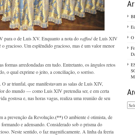
Ar
B
Eu
O 
IV para o de Luís XV. Enquanto a nota do
raffiné
de Luís XIV
 o gracioso. Um esplêndido gracioso, mas é um valor menor
Fr
D
E
s formas arredondadas em tudo. Entretanto, os ângulos retos
S
 o qual exprime o jeito, a conciliação, o sorriso.
M
. O ar triunfal, que manifestavam as salas de Luís XIV,
Ar
dor do mundo — como Luís XIV pretendia ser, e em certa
da gostosa e, nas horas vagas, realiza uma reunião de seu
Arq
do
site
(**)
nem a prevenção da Revolução.
O ambiente é otimista, de
se formando e adensando. Considerado sob o prisma do
oso. Neste sentido, o faz magnificamente. A linha da feeria