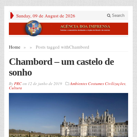
Sunday, 09 de August de 2026
Search
Home
»
»
Posts tagged with
Chambord
Chambord – um castelo de
sonho
By
PRC
on
12 de junho de 2019
Ambientes Costumes Civilizações
,
Cultura