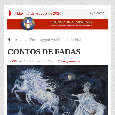
Friday, 07 de August de 2026
Search
Home
»
»
Posts tagged with
Contos de Fadas
CONTOS DE FADAS
By
PRC
on
25 de janeiro de 2017
Comportamento