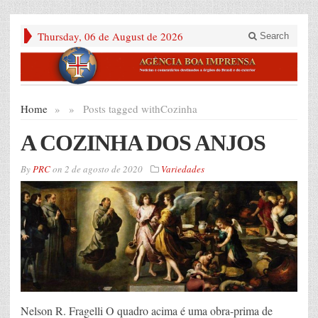
Thursday, 06 de August de 2026
Search
Home
»
»
Posts tagged with
Cozinha
A COZINHA DOS ANJOS
By
PRC
on
2 de agosto de 2020
Variedades
Nelson R. Fragelli O quadro acima é uma obra-prima de